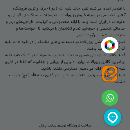
با افتخار اعلام می‌کنیم:نقره جات بقیه الله (عج) حرفه‌ای‌ترین فروشگاه
آنلاین تخصصی در زمینه فروش زیورآلات ، نقره‌جات ، سنگ‌های قیمتی و
بدلیجات در ایران است و ما با ارائه محصولاتی با کیفیت، طراحی‌های برتر و
خدماتی شخصی و حرفه‌ای، تمام تلاشمان را می‌کنیم تا خواسته‌ها و
سلیقه‌های شما را برآورده کنیم.
متنوع‌ترین کالکشن زیورآلات در دسته‌بندی‌های مختلف را در نقره جات بقیه
الله(عج) خواهید یافت.
فقط کافیست از بالای همین صفحه ، «منوی محصولات» را کلیک کنید تا به
بزرگترین گالری زیورآلات ایران ، دنیایی از زیبایی و جذابیت که فقط در گالری
بقیه الله (عج) ارائه می‌دهیم، دسترسی داشته باشید.
شما بهترین و اصیل‌ترین انتخاب‌هایتان را در گالری بقیه الله (عج) خواهید
داشت.
ساخت فروشگاه توسط
سایت پرتال