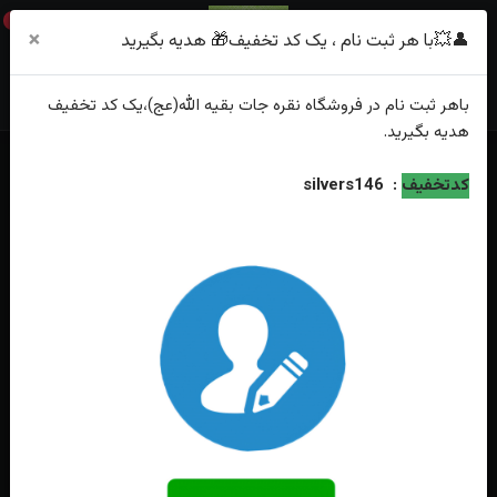
0
×
👤💥با هر ثبت نام ، یک کد تخفیف🎁 هدیه بگیرید
باهر
ثبت نام
در فروشگاه
نقره جات بقیه الله(عج)
،یک کد تخفیف
هدیه
بگیرید.
خانه
فهرست محصولات
انگشترنقره شجر اصل رکاب صفوی دست ساز
کدتخفیف
:
silvers146