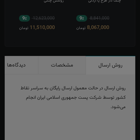
چنگ دار طرح پا اردکی
رولکس چنگی
فیلی
9٪
12,623,000
9٪
8,841,000
9
11,510,000
8,067,000
مان
تومان
تومان
روش ارسال
مشخصات
دیدگاه‌ها
روش ارسال در حالت معمول ارسال رایگان به سراسر نقاط
کشور توسط شرکت پست جمهوری اسلامی ایران انجام
می‌شود.