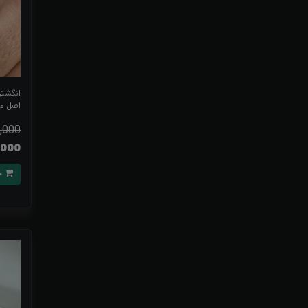
انگشتر
اصل م
,000
96,000
خرید