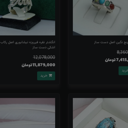
نج نگین اصل دست ساز
انگشتر نقره فیروزه نیشابوری اصل رکاب
اشکی دست ساز
8,360
12,078,000
7, تومان
11,879,000 تومان
خرید