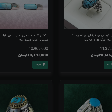
 نقره فیروزه نیشابوری شجری رکاب
انگشتر نقره ست فیروزه نیشابوری تراش
از چنگ دار درجه یک
کپسولی رکاب دست ساز
10,969,000
11,372
11, تومان
10,793,000 تومان
خرید