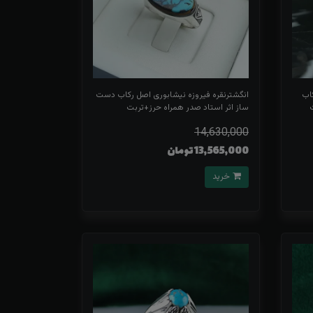
اب
انگشترنقره فیروزه نیشابوری اصل رکاب دست
ساز اثر استاد صدر همراه حرز+تربت
14,630,000
13,565,000 تومان
خرید