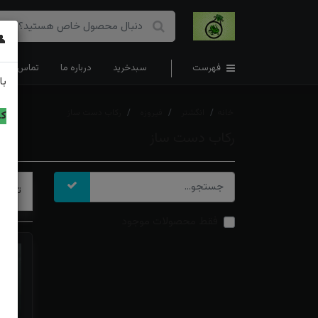
👤
فهرست
سبدخرید
درباره ما
تماس با ما
با
خانه
انگشتر
فیروزه
رکاب دست ساز
کد
رکاب دست ساز
ترتیب
فقط محصولات موجود