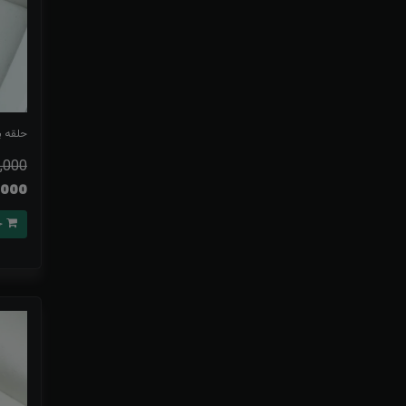
حلقه پ
,000
415,000
خرید