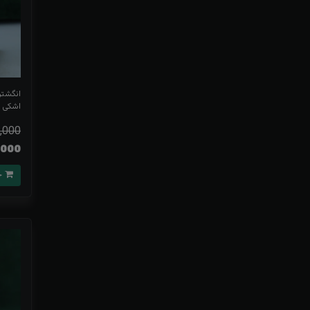
انگشتر
اشکی 
,000
70,000
خرید