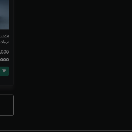
انگشتر
برلیان
,000
73,000
خرید