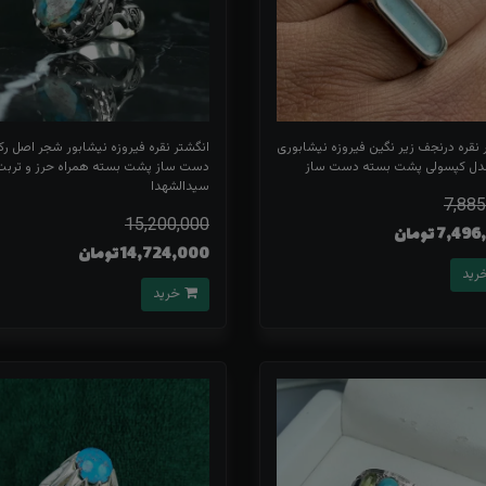
 نقره درنجف زیر نگین فیروزه نیشابوری
انگشتر نقره فیروزه نیشابور شجر اصل رک
دل کپسولی پشت بسته دست ساز
دست ساز پشت بسته همراه حرز و تربت
سیدالشهدا
7,885
15,200,000
7,4 تومان
14,724,000 تومان
خرید