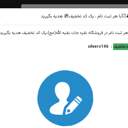
×
💥با هر ثبت نام ، یک کد تخفیف🎁 هدیه بگیرید
شرف الشمس
هر
ثبت نام
در فروشگاه
نقره جات بقیه الله(عج)
،یک کد تخفیف
هدیه
بگیرید.
تخفیف
:
silvers146
 نمایش:
جدیدترین
محبوب‌ترین
گران‌ترین
ارزان‌ترین