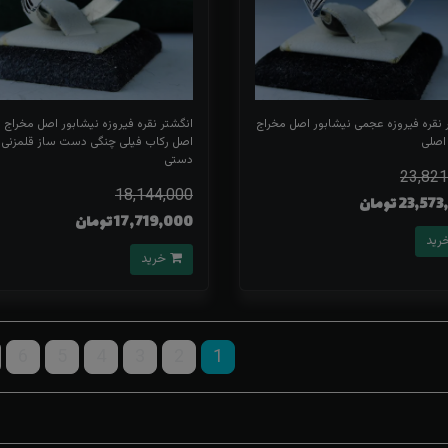
 نقره فیروزه عجمی نیشابور اصل مخراج
انگشتر نقره فیروزه نیشابور اصل مخراج ب
 اصلی
اصل رکاب فیلی چنگی دست ساز قلمزنی
دستی
23,821
18,144,000
23,5 تومان
17,719,000 تومان
خرید
6
5
4
3
2
1