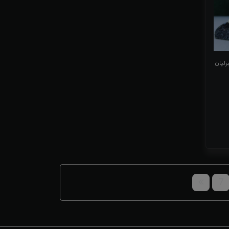
رلیان
7