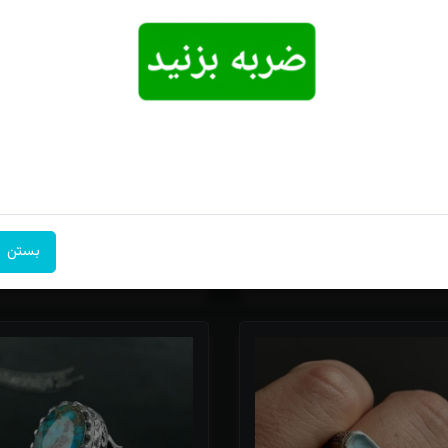
 نقره فیروزه نیشابوری درجه یک
انگشتر نقره فیروزه نیشابوری احیاشده ر
ه شجر عنکبوتی رکاب دستساز
دست ساز شبکه کاری شده
14,500,000
17,000
15,9 تومان
13,475,000 تومان
بستن
خرید