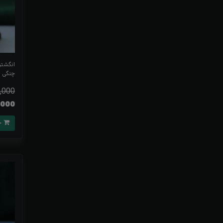
انگشتر
چنگی 
,000
72,000
خرید