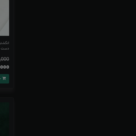
انگشتر
دست س
,000
146,000
خرید