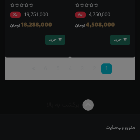
19,751,000
4,750,000
8٪
6٪
18,288,000
4,508,000
تومان
تومان
خرید
خرید
6
5
4
3
2
1
برگشت به بالا
منوی وب‌سایت