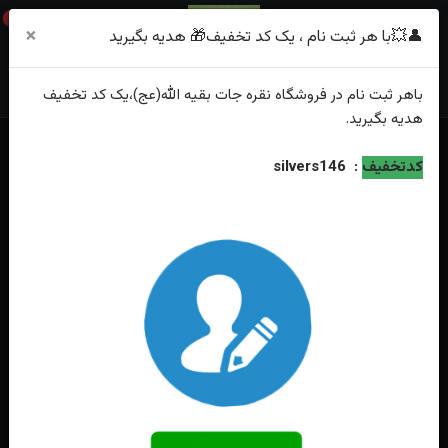
0
×
👤💥با هر ثبت نام ، یک کد تخفیف🎁 هدیه بگیرید
باهر
ثبت نام
در فروشگاه
نقره جات بقیه الله(عج)
،یک کد تخفیف
هدیه
بگیرید.
کدتخفیف
:
silvers146
دسته‌بندی
گوشواره
فقط محصولات موجود