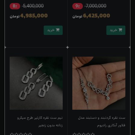
5,400,000
7,000,000
8٪
9٪
4,985,000
6,425,000
تومان
تومان
خرید
خرید
ست نقره گردنبند و دستبند مدل
نیم ست نقره کارتیر طرح میکرو
فلاور آبکاری رادیوم
زنانه بدون زنجیر