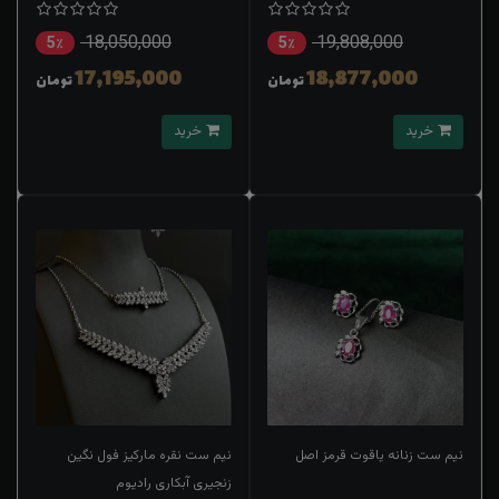
زنجیر
18,050,000
19,808,000
5٪
5٪
17,195,000
18,877,000
تومان
تومان
خرید
خرید
نیم ست زنانه یاقوت قرمز اصل
نیم ست نقره مارکیز فول نگین
زنجیری آبکاری رادیوم