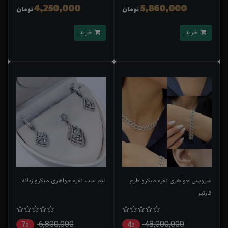
4,250,000
5,860,000
تومان
تومان
خرید
خرید
سرویس جواهری نقره میکرو طرح
نیم ست نقره جواهری میکرو زنانه
کارتیر
6,800,000
48,000,000
7٪
4٪