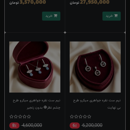
3,570,000
27,950,000
تومان
تومان
خرید
خرید
نیم ست نقره جواهری میکرو طرح
نیم ست نقره جواهری میکرو طرح
بی نهایت
چشم نظر🧿 بدون زنجیر
4,600,000
6,200,000
8٪
6٪