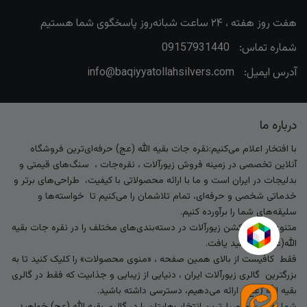
هفت روز هفته ، ۲۴ ساعت شبانه‌روز پاسخگوی شما هستیم
شماره تماس:
09157931440
آدرس ایمیل:
info@baqiyyatollahsilvers.com
درباره ما
با افتخار اعلام می‌کنیم:نقره جات بقیه الله (عج) حرفه‌ای‌ترین فروشگاه
آنلاین تخصصی در زمینه فروش زیورآلات ، نقره‌جات ، سنگ‌های قیمتی و
بدلیجات در ایران است و ما با ارائه محصولاتی با کیفیت، طراحی‌های برتر و
خدماتی شخصی و حرفه‌ای، تمام تلاشمان را می‌کنیم تا خواسته‌ها و
سلیقه‌های شما را برآورده کنیم.
متنوع‌ترین کالکشن زیورآلات در دسته‌بندی‌های مختلف را در نقره جات بقیه
الله(عج) خواهید یافت.
فقط کافیست از بالای همین صفحه ، «منوی محصولات» را کلیک کنید تا به
بزرگترین گالری زیورآلات ایران ، دنیایی از زیبایی و جذابیت که فقط در گالری
بقیه الله (عج) ارائه می‌دهیم، دسترسی داشته باشید.
شما بهترین و اصیل‌ترین انتخاب‌هایتان را در گالری بقیه الله (عج) خواهید