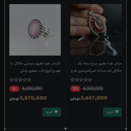
مدال نقره عقیق سرخ درجه یک
انگشتر نقره عقیق سوسنی حکاکی یا
حکاکی نام مبارک امیرالمومنین طرح
مهدی(عج)رکاب صفوی چنگی
ذوالفقار
6,000,000
6,000,000
6٪
10٪
5,670,000
5,447,000
تومان
تومان
خرید
خرید