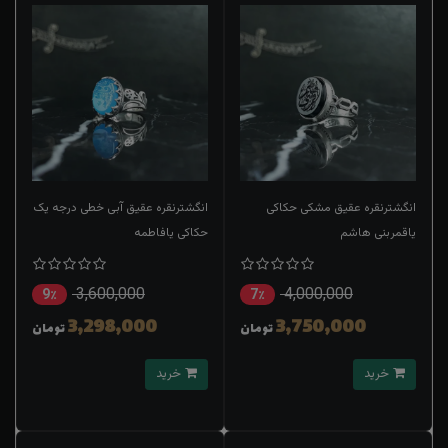
انگشترنقره عقیق مشکی حکاکی
انگشترنقره عقیق آبی خطی درجه یک
یاقمربنی هاشم
حکاکی یافاطمه
3,600,000
4,000,000
9٪
7٪
3,298,000
3,750,000
تومان
تومان
خرید
خرید