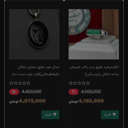
انگشترنقره عقیق سبز رکاب کپسولی
مدال نقره عقیق مشکی حکاکی
ساده حکاکی یازینب(س)
ذکرفاطمه(س)قاب نقره دست ساز
زنجیر استیل
4,400,000
4,500,000
8٪
7٪
4,075,000
4,185,000
تومان
تومان
خرید
خرید