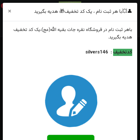
0
×
👤💥با هر ثبت نام ، یک کد تخفیف🎁 هدیه بگیرید
باهر
ثبت نام
در فروشگاه
نقره جات بقیه الله(عج)
،یک کد تخفیف
هدیه
بگیرید.
کدتخفیف
:
silvers146
فقط محصولات موجود
خانه
اقتصادی
جدیدترین
محبوب‌ترین
گران‌ترین
ارزان‌ترین