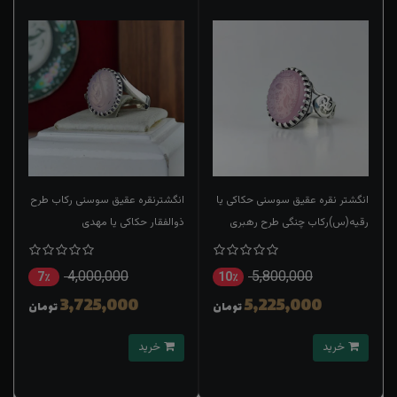
انگشتر نقره عقیق سوسنی حکاکی یا
انگشترنقره عقیق سوسنی رکاب طرح
رقیه(س)رکاب چنگی طرح رهبری
ذوالفقار حکاکی یا مهدی
4,000,000
5,800,000
7٪
10٪
3,725,000
5,225,000
تومان
تومان
خرید
خرید