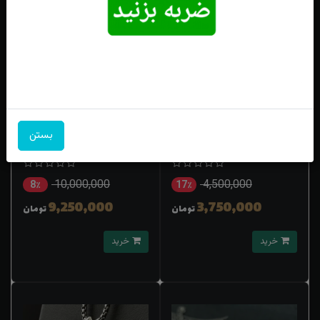
انگشتر نقره عقیق یمنی اصل حکاکی
مدال نقره عقیق سرخ مدل کپسولی
بستن
یا علی(ع)رکاب طرح پیچ
دستساز پشت بسته قلم زنی باید
برخاست
10,000,000
4,500,000
8٪
17٪
9,250,000
3,750,000
تومان
تومان
خرید
خرید