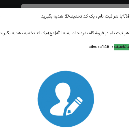
×
💥با هر ثبت نام ، یک کد تخفیف🎁 هدیه بگیرید
شرف الشمس
هر
ثبت نام
در فروشگاه
نقره جات بقیه الله(عج)
،یک کد تخفیف
هدیه
بگیرید.
تخفیف
:
silvers146
نجیر نقره
تیب نمایش:
جدیدترین
محبوب‌ترین
گران‌ترین
ارزان‌ترین