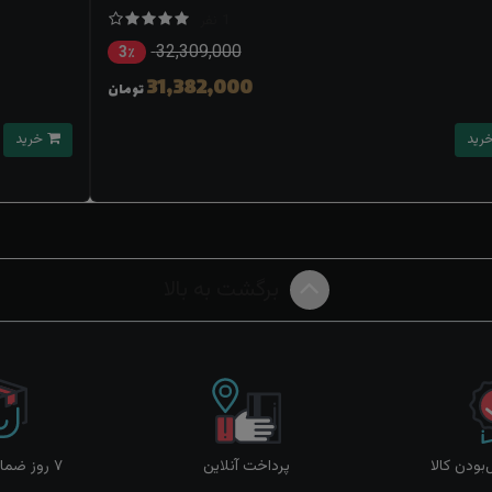
1 نفر
32,309,000
3٪
31,382,000
تومان
خرید
برگشت به بالا
ودن کالا
پرداخت آنلاین
۷ روز ضمانت بازگشت