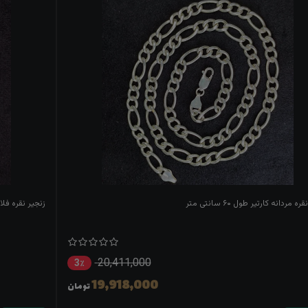
ه مردانه کارتیر طول ۶۰ سانتی متر
زنجیر نقره فلامینگو 
20,411,000
3٪
19,918,000
تومان