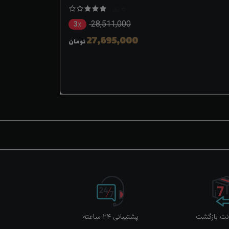
6 نفر
28,511,000
3٪
27,695,000
تومان
پشتیبانی ۲۴ ساعته