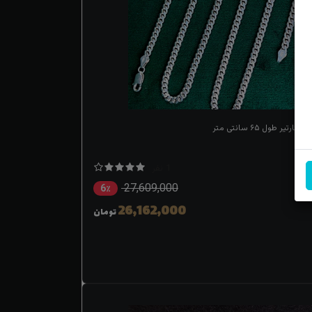
رتیر طول ۶۵ سانتی متر
1 نفر
27,609,000
6٪
26,162,000
تومان