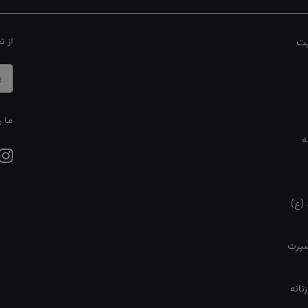
یت
از ت
ما ر
ه
 (ع)
سپرت
نانه