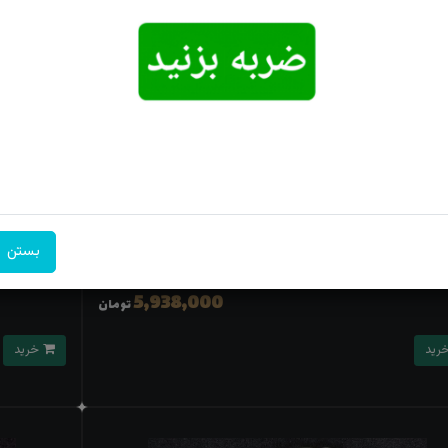
ه جدید نگین اتمی آبکاری رادیوم
زنجیر نقره مردانه کا
بستن
6,270,000
6٪
5,938,000
تومان
خرید