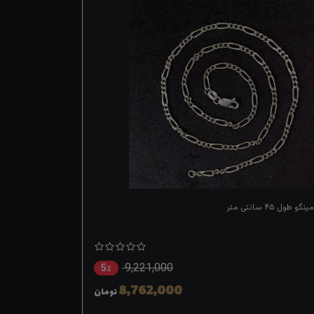
طول ۴۵ سانتی متر
9,221,000
5٪
8,762,000
تومان