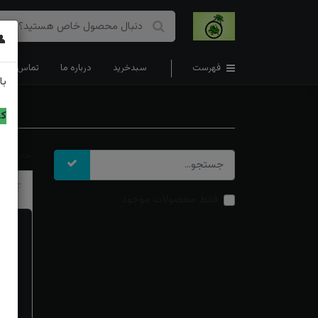
👤
فهرست
سبدخرید
درباره ما
تماس با ما
با
کد
خانه
ز
تر
فقط محصولات موجود