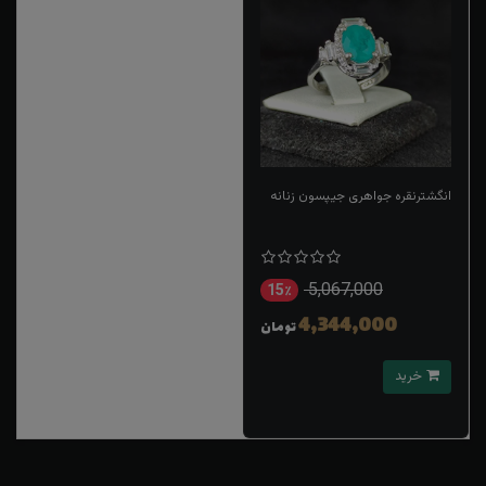
انگشترنقره جواهری جیپسون زنانه
5,067,000
15٪
4,344,000
تومان
خرید