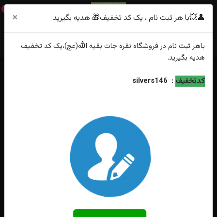
0
×
👤💥با هر ثبت نام ، یک کد تخفیف🎁 هدیه بگیرید
باهر
ثبت نام
در فروشگاه
نقره جات بقیه الله(عج)
،یک کد تخفیف
هدیه
بگیرید.
کدتخفیف
:
silvers146
فقط محصولات موجود
خانه
انگشتر
جیپسون
جدیدترین
محبوب‌ترین
گران‌ترین
ارزان‌ترین