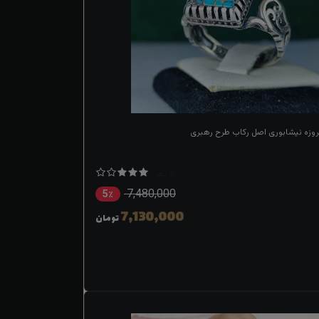
یروزه نیشابوری اصل رکاب طرح رهبری
2 نفر
7,480,000
5٪
7,130,000
تومان