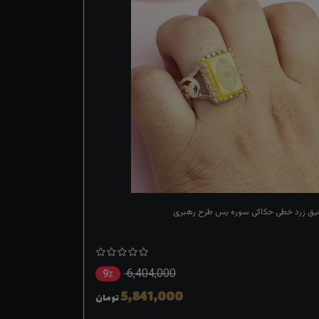
قیق زرد خطی حکاکی سوره یس طرح رهبری
6,404,000
9٪
5,841,000
تومان