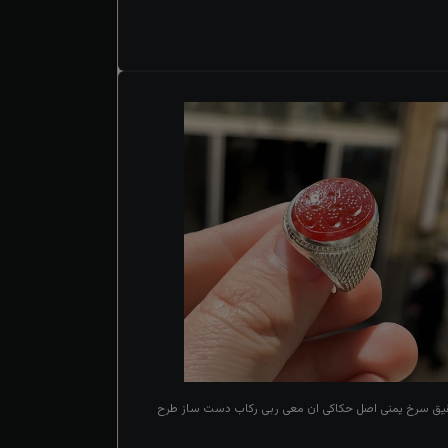
قیق سرخ یمنی اصل حکاکی ان معی ربی رکاب دست ساز طرح