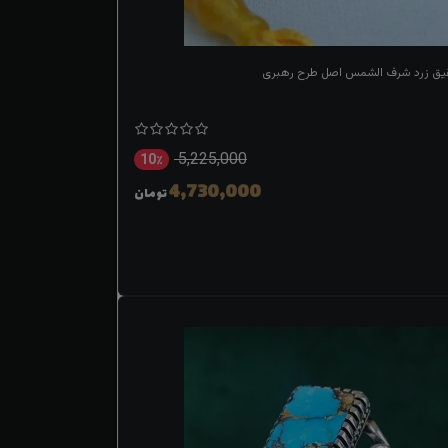
قیق زرد شرف الشمس اصل طرح رهبری
5,225,000
10٪
4,730,000
تومان