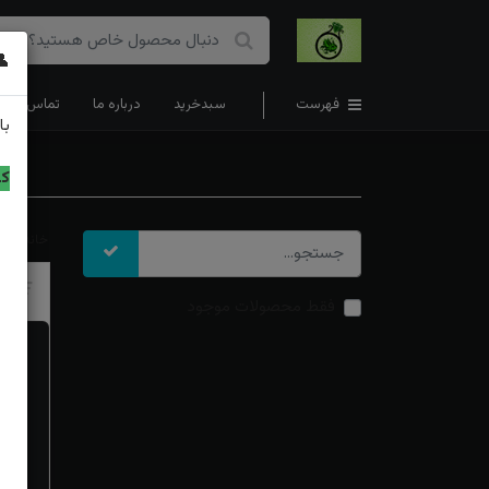
👤
فهرست
سبدخرید
درباره ما
تماس با ما
با
کد
خانه
ا
تر
فقط محصولات موجود