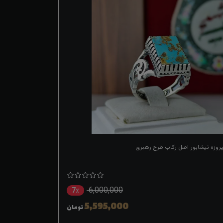
یروزه نیشابور اصل رکاب طرح رهبری
6,000,000
7٪
5,595,000
تومان