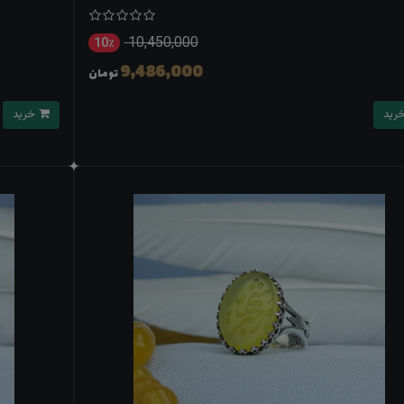
10,450,000
10٪
9,486,000
تومان
خرید