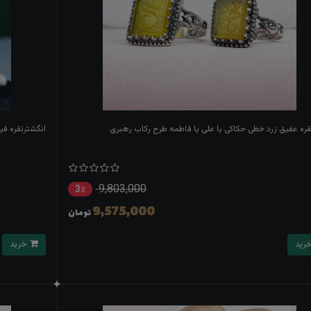
ه عقیق زرد خطی حکاکی یا علی یا فاطمه طرح رکاب رهبری
انگشترنقره ف
9,803,000
3٪
9,575,000
تومان
خرید