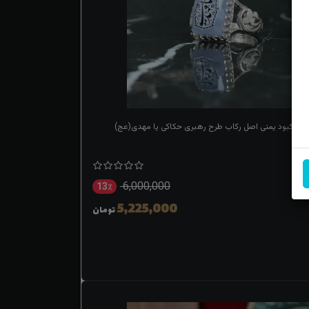
عقیق کبود یمنی اصل رکاب طرح رهبری حکاکی یا مهدی(عج)
6,000,000
13٪
5,225,000
تومان