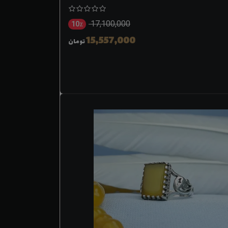
17,100,000
10٪
15,557,000
تومان