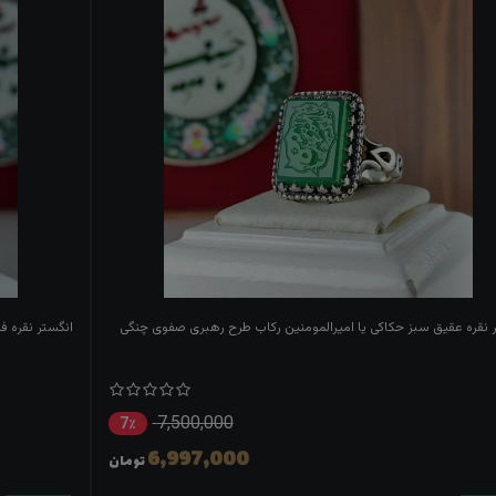
 نقره عقیق سبز حکاکی یا امیرالمومنین رکاب طرح رهبری صفوی چنگی
انگستر نقره ف
7,500,000
7٪
6,997,000
تومان