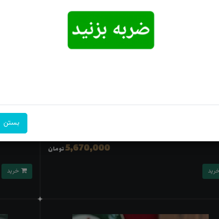
 نقره عقیق سبز حکاکی یا مهدی(عج) رکاب طرح رهبری
انگشتر نقره 
بستن
6,200,000
9٪
5,670,000
تومان
خرید