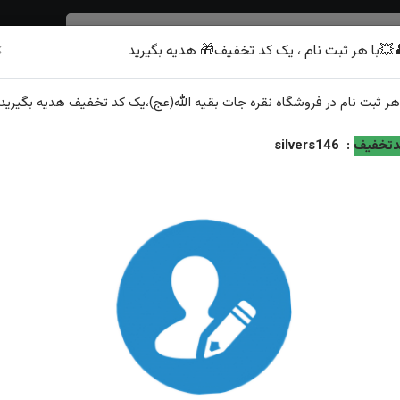
×
💥با هر ثبت نام ، یک کد تخفیف🎁 هدیه بگیرید
شرف الشمس
هر
ثبت نام
در فروشگاه
نقره جات بقیه الله(عج)
،یک کد تخفیف
هدیه
بگیرید.
تخفیف
:
silvers146
نگشتر
انگشترطرح رهبری
تیب نمایش:
جدیدترین
محبوب‌ترین
گران‌ترین
ارزان‌ترین