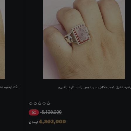
نقره عقیق قرمز حکاکی سوره یس رکاب طرح رهبری
انگشترنقره ع
5,108,000
6٪
4,802,000
تومان