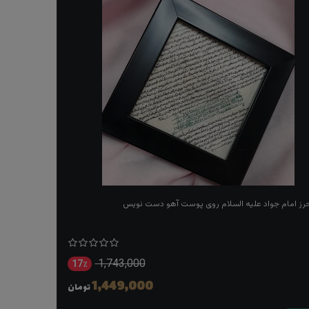
حرز امام جواد علیه السلام روی پوست آهو دست نویس
1,743,000
17٪
1,449,000
تومان