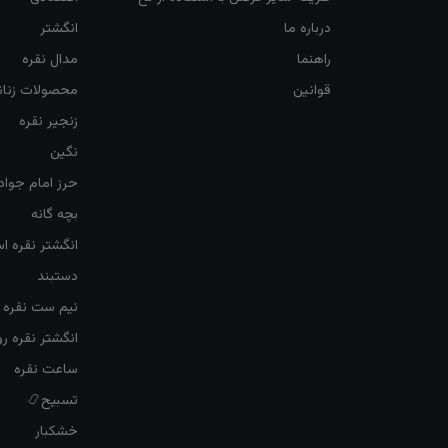
درباره ما
انگشتر
راهنما
مدال نقره
قوانین
محصولات زنان
زنجیر نقره
نگین
حرز امام جواد
بچه گانه
انگشتر نقره ا
دستبند
نیم ست نقره ز
انگشتر نقره 
ساعت نقره
تسبیح📿
خشکبار