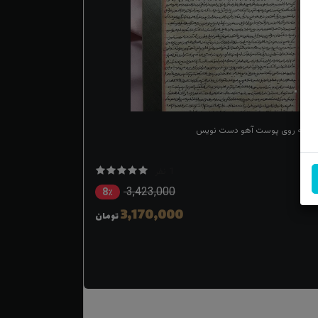
ی دجانه روی پوست آهو دست نویس
1 نفر
3,423,000
8٪
3,170,000
تومان