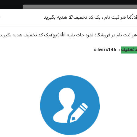
×
💥با هر ثبت نام ، یک کد تخفیف🎁 هدیه بگیرید
شرف الشمس
هر
ثبت نام
در فروشگاه
نقره جات بقیه الله(عج)
،یک کد تخفیف
هدیه
بگیرید.
تخفیف
:
silvers146
رز امام جواد (ع)
تابلو حرز امام جواد(ع)
تیب نمایش:
جدیدترین
محبوب‌ترین
گران‌ترین
ارزان‌ترین