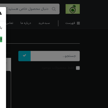
👤
فهرست
سبدخرید
درباره ما
تماس با ما
با
کد
خانه
ح
تر
فقط محصولات موجود