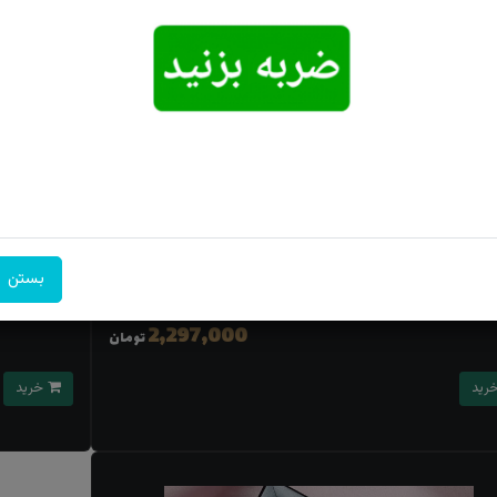
حرز کبیر امام جواد(ع) پوست آهواصل دستنویس سایز 30×40
تابلو حرز اب
بستن
2,464,000
7٪
2,297,000
تومان
خرید