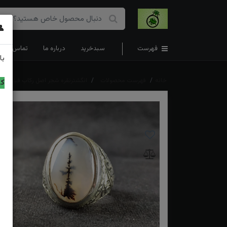
👤
فهرست
سبدخرید
درباره ما
تماس با ما
با
خانه
فهرست محصولات
انگشترنقره شجر اصل رکاب فیلی دس
کد