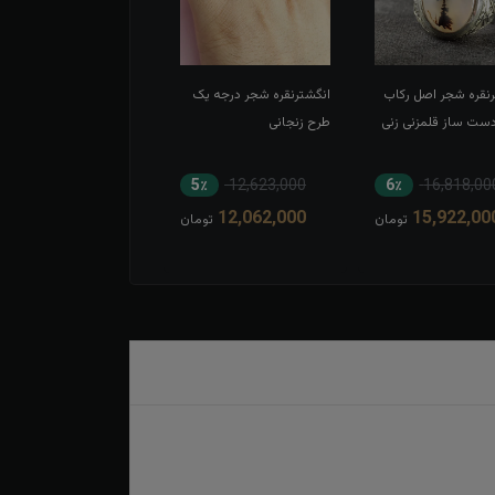
رنقره شجر اصل رکاب
انگشترنقره شجر درجه یک
انگشترنقره شجر اصل رکا
دست ساز قلمزنی زنی
طرح زنجانی
چنگ طرح قلم زنی
5٪
9,682,000
5٪
12,623,000
6٪
16,818,00
9,198,000
12,062,000
15,922,00
تومان
تومان
توم