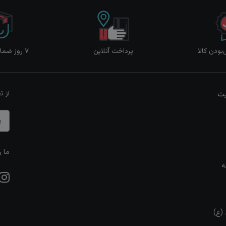
ودن کالا
پرداخت آنلاین
۷ روز ضمانت بازگشت
یت
از ت
ما ر
ه
 (ع)