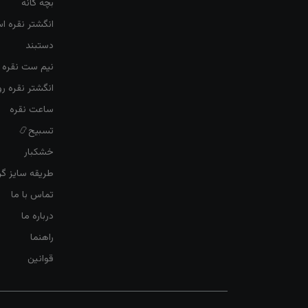
بچه گانه
انگشتر نقره ا
دستبند
نیم ست نقره ز
انگشتر نقره 
ساعت نقره
تسبیح📿
خشکبار
طریقه سایز گرف
تماس با ما
درباره ما
راهنما
قوانین