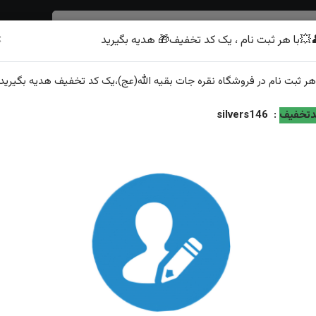
×
💥با هر ثبت نام ، یک کد تخفیف🎁 هدیه بگیرید
شرف الشمس
هر
ثبت نام
در فروشگاه
نقره جات بقیه الله(عج)
،یک کد تخفیف
هدیه
بگیرید.
ت ساز قلمزنی زنی
تخفیف
:
silvers146
انگشترنقره شجر اصل رکاب فیلی دست ساز قلمزنی زنی
ویژگی‌های محصول
وزن: ۲۰گرم
عیار نقره: ۹۲۵
رکاب: دست ساز
توضیحات: ارسال و سایز رایگان همراه با هدیه زعفران قائنات از... قبل از س