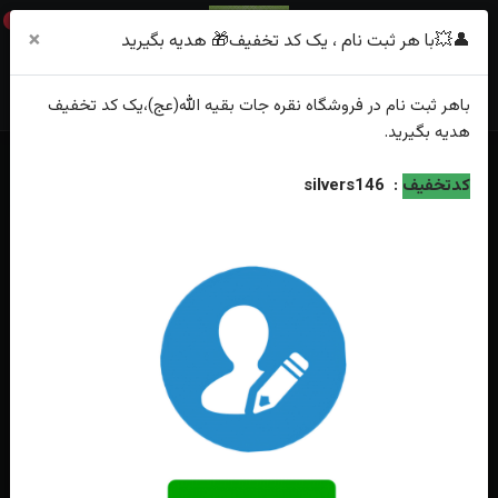
0
×
👤💥با هر ثبت نام ، یک کد تخفیف🎁 هدیه بگیرید
باهر
ثبت نام
در فروشگاه
نقره جات بقیه الله(عج)
،یک کد تخفیف
هدیه
بگیرید.
خانه
فهرست محصولات
انگشترنقره شجر اصل رکاب صفوی چنگی
کدتخفیف
:
silvers146