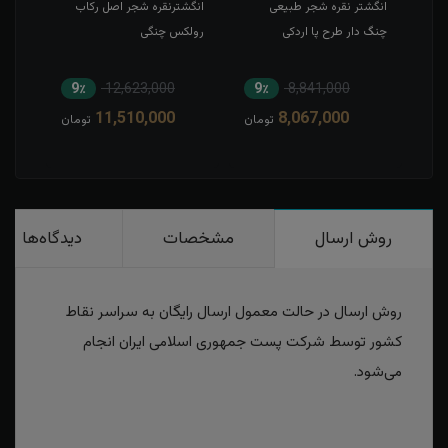
ب
انگشتر نقره شجر طبیعی
انگشترنقره شجر اصل رکاب
انگش
چنگ دار طرح پا اردکی
رولکس چنگی
فیلی
9٪
12,623,000
9٪
8,841,000
9
11,510,000
8,067,000
مان
تومان
تومان
روش ارسال
مشخصات
دیدگاه‌ها
روش ارسال در حالت معمول ارسال رایگان به سراسر نقاط
کشور توسط شرکت پست جمهوری اسلامی ایران انجام
می‌شود.