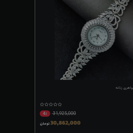
اهری زنانه
31,925,000
4٪
30,862,000
تومان