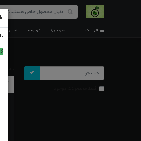
👤
فهرست
سبدخرید
درباره ما
تماس با ما
با
کد
خانه
س
تر
فقط محصولات موجود