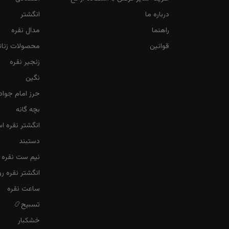
درباره ما
انگشتر
راهنما
مدال نقره
قوانین
محصولات زنان
زنجیر نقره
نگین
حرز امام جواد
بچه گانه
انگشتر نقره ا
دستبند
نیم ست نقره ز
انگشتر نقره 
ساعت نقره
تسبیح📿
خشکبار