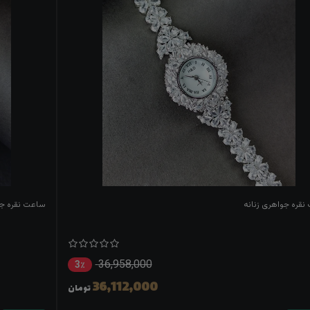
قره جواهری زنانه
ساعت نقره جو
36,958,000
3٪
36,112,000
تومان