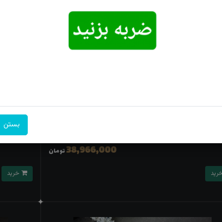
قره جواهری زنانه
ساعت نقره زن
بستن
40,736,000
5٪
38,966,000
تومان
خرید