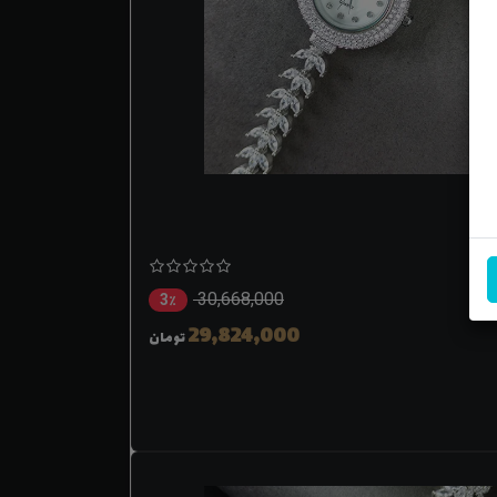
انه
30,668,000
3٪
29,824,000
تومان