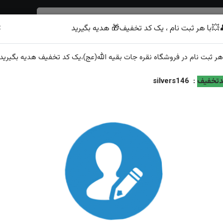
×
💥با هر ثبت نام ، یک کد تخفیف🎁 هدیه بگیرید
شرف الشمس
هر
ثبت نام
در فروشگاه
نقره جات بقیه الله(عج)
،یک کد تخفیف
هدیه
بگیرید.
تخفیف
:
silvers146
اعت نقره
تیب نمایش:
جدیدترین
محبوب‌ترین
گران‌ترین
ارزان‌ترین