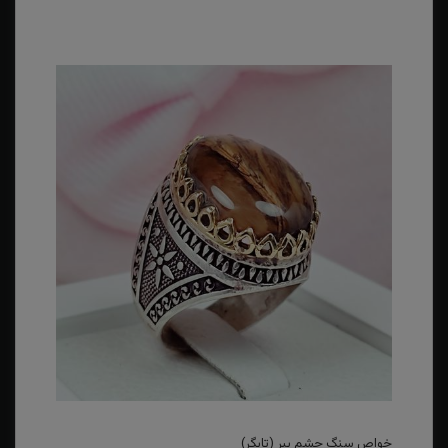
تایگر
خواص سنگ چشم ببر (تایگر)