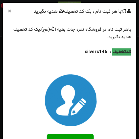
0
×
👤💥با هر ثبت نام ، یک کد تخفیف🎁 هدیه بگیرید
باهر
ثبت نام
در فروشگاه
نقره جات بقیه الله(عج)
،یک کد تخفیف
هدیه
بگیرید.
کدتخفیف
:
silvers146
فقط محصولات موجود
خانه
انگشتر
تایگر
جدیدترین
محبوب‌ترین
گران‌ترین
ارزان‌ترین