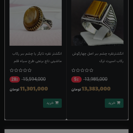
انگشترنقره چشم ببر اصل چهارگوش
انگشتر نقره تایگر یا چشم ببر رکاب
رکاب اسپرت ترک
ماشینی تاج برنجی طرح سیاه قلم
15,594,000
13,985,000
28٪
5٪
11,301,000
13,383,000
تومان
تومان
خرید
خرید