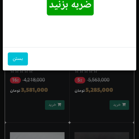
انگشتر نقره چشم ببر (تایگر)رکاب
انگشترنقره بچه گانه چشم ببر رکاب
بستن
رولکسی چهارچنگ
فیلی
4,218,000
5,563,000
16٪
5٪
3,581,000
5,285,000
تومان
تومان
خرید
خرید