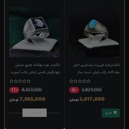
انگشترنقره فیروزه نیشابوری اصل
انگشتر نقره بچگانه عقیق مشکی
بچه گانه رکاب فیلی دست ساز
چهارگوش فنسی تراش رکاب اسپرت
ترک
8,423,000
2,829,000
11٪
8٪
7,565,000
2,617,000
تومان
تومان
ناموجود
خرید