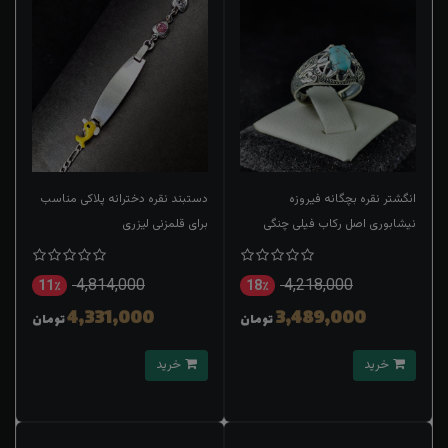
انگشتر نقره بچگانه فیروزه
دستبند نقره دخترانه پلاکی مناسب
نیشابوری اصل رکاب فیلی چنگی
برای قلمزنی لیزری
4,814,000
4,218,000
11٪
18٪
4,331,000
3,489,000
تومان
تومان
خرید
خرید