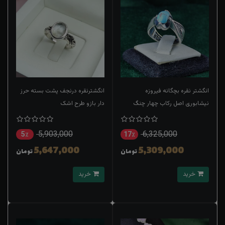
انگشتر نقره بچگانه فیروزه
انگشترنقره درنجف پشت بسته حرز
نیشابوری اصل رکاب چهار چنگ
دار بازو طرح اشک
5,903,000
6,325,000
5٪
17٪
5,647,000
5,309,000
تومان
تومان
خرید
خرید