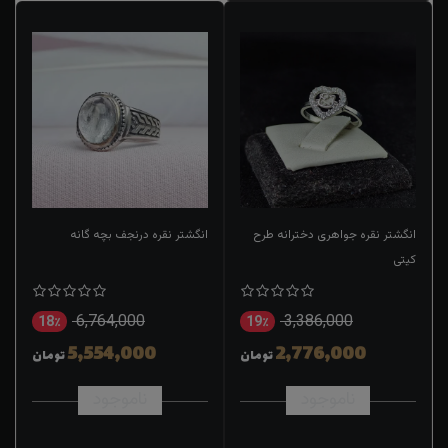
انگشتر نقره جواهری دخترانه طرح
انگشتر نقره درنجف بچه گانه
کیتی
6,764,000
3,386,000
18٪
19٪
5,554,000
2,776,000
تومان
تومان
ناموجود
ناموجود