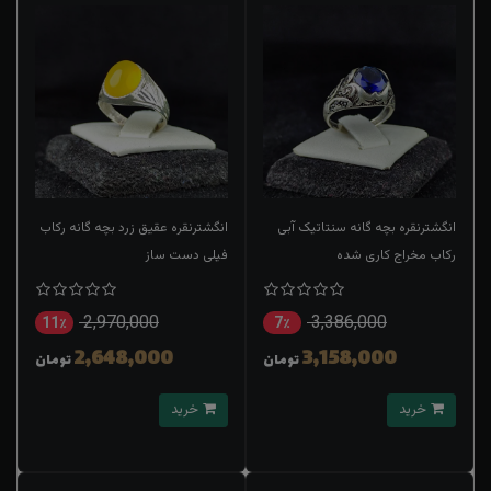
انگشترنقره بچه گانه سنتاتیک آبی
انگشترنقره عقیق زرد بچه گانه رکاب
رکاب مخراج کاری شده
فیلی دست ساز
2,970,000
3,386,000
11٪
7٪
2,648,000
3,158,000
تومان
تومان
خرید
خرید