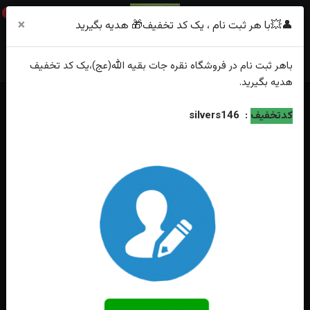
0
×
👤💥با هر ثبت نام ، یک کد تخفیف🎁 هدیه بگیرید
باهر
ثبت نام
در فروشگاه
نقره جات بقیه الله(عج)
،یک کد تخفیف
هدیه
بگیرید.
کدتخفیف
:
silvers146
فقط محصولات موجود
خانه
بچه گانه
جدیدترین
محبوب‌ترین
گران‌ترین
ارزان‌ترین