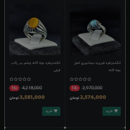
انگشترنقره فیروزه نیشابوری اصل
انگشترنقره بچه گانه چشم ببر رکاب
بچه گانه
فیلی
4,218,000
2,970,000
16٪
14٪
3,581,000
2,574,000
تومان
تومان
خرید
خرید