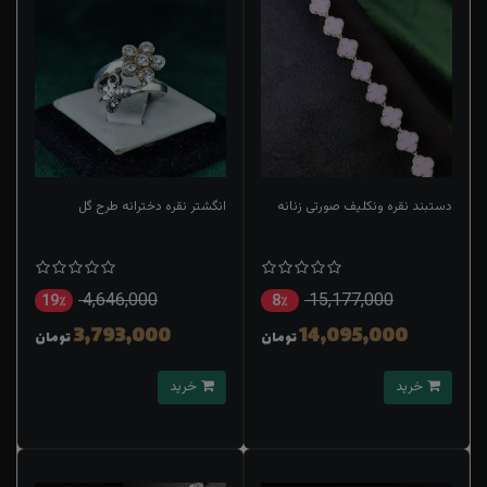
دستبند نقره ونکلیف صورتی زنانه
انگشتر نقره دخترانه طرح گل
4,646,000
15,177,000
19٪
8٪
3,793,000
14,095,000
تومان
تومان
خرید
خرید