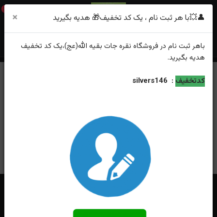
0
×
👤💥با هر ثبت نام ، یک کد تخفیف🎁 هدیه بگیرید
باهر
ثبت نام
در فروشگاه
نقره جات بقیه الله(عج)
،یک کد تخفیف
هدیه
بگیرید.
کدتخفیف
:
silvers146
راهنما
ثبت سفارش