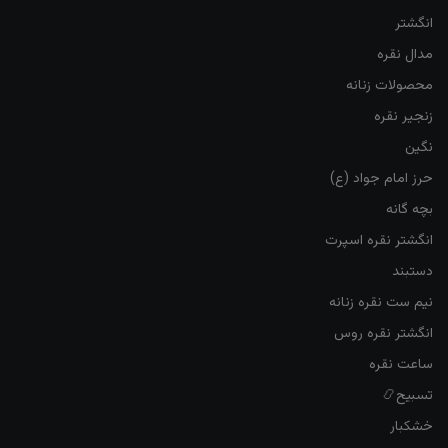
انگشتر
مدال نقره
محصولات زنانه
زنجیر نقره
نگین
حرز امام جواد (ع)
بچه گانه
انگشتر نقره اسپرت
دستبند
نیم ست نقره زنانه
انگشتر نقره روس
ساعت نقره
تسبیح📿
خشکبار