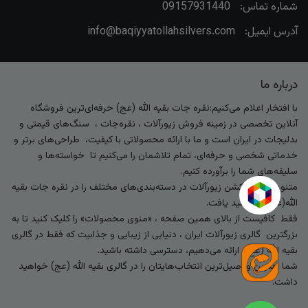
شماره تماس:
09157931440
آدرس ایمیل:
info@baqiyyatollahsilvers.com
درباره ما
با افتخار اعلام می‌کنیم:نقره جات بقیه الله (عج) حرفه‌ای‌ترین فروشگاه
آنلاین تخصصی در زمینه فروش زیورآلات ، نقره‌جات ، سنگ‌های قیمتی و
بدلیجات در ایران است و ما با ارائه محصولاتی با کیفیت، طراحی‌های برتر و
خدماتی شخصی و حرفه‌ای، تمام تلاشمان را می‌کنیم تا خواسته‌ها و
سلیقه‌های شما را برآورده کنیم.
متنوع‌ترین کالکشن زیورآلات در دسته‌بندی‌های مختلف را در نقره جات بقیه
الله(عج) خواهید یافت.
فقط کافیست از بالای همین صفحه ، «منوی محصولات» را کلیک کنید تا به
بزرگترین گالری زیورآلات ایران ، دنیایی از زیبایی و جذابیت که فقط در گالری
بقیه الله (عج) ارائه می‌دهیم، دسترسی داشته باشید.
شما بهترین و اصیل‌ترین انتخاب‌هایتان را در گالری بقیه الله (عج) خواهید
داشت.