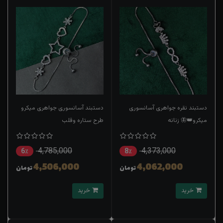
دستبند نقره جواهری آسانسوری
دستبند آسانسوری جواهری میکرو
میکرو👑🦋 زنانه
طرح ستاره و‌قلب
4,785,000
4,373,000
6٪
8٪
4,506,000
4,062,000
تومان
تومان
خرید
خرید