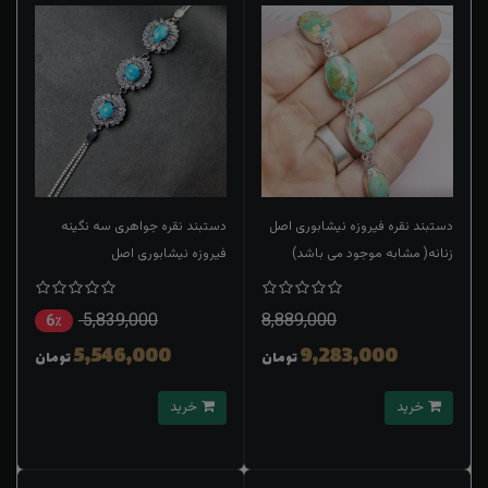
دستبند نقره فیروزه نیشابوری اصل
دستبند نقره جواهری سه نگینه
زنانه( مشابه موجود می باشد)
فیروزه نیشابوری اصل
5,839,000
8,889,000
6٪
5,546,000
9,283,000
تومان
تومان
خرید
خرید