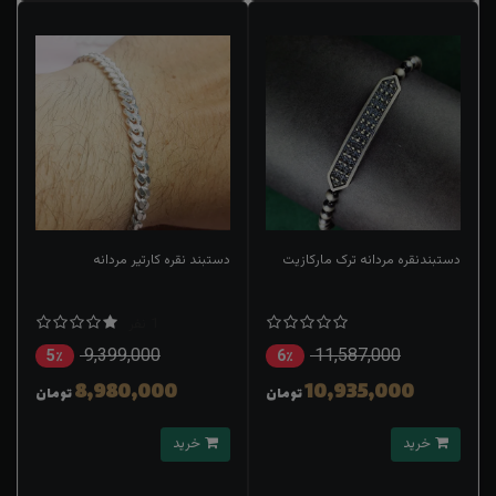
دستبندنقره مردانه ترک مارکازیت
دستبند نقره کارتیر مردانه
1 نفر
9,399,000
11,587,000
5٪
6٪
8,980,000
10,935,000
تومان
تومان
خرید
خرید