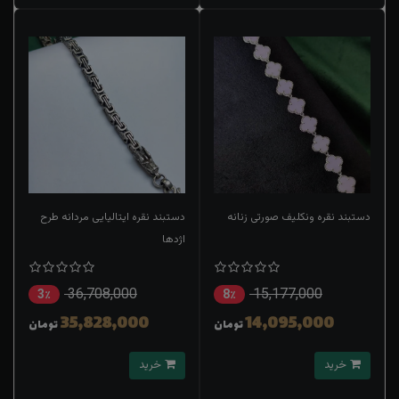
دستبند نقره ونکلیف صورتی زنانه
دستبند نقره ایتالیایی مردانه طرح
اژدها
36,708,000
15,177,000
3٪
8٪
35,828,000
14,095,000
تومان
تومان
خرید
خرید