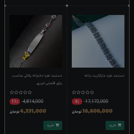
دستبند نقره مارکازیت زنانه
دستبند نقره دخترانه پلاکی مناسب
برای قلمزنی لیزری
4,814,000
17,172,000
11٪
4٪
4,331,000
16,606,000
تومان
تومان
خرید
خرید