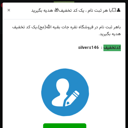
0
×
👤💥با هر ثبت نام ، یک کد تخفیف🎁 هدیه بگیرید
باهر
ثبت نام
در فروشگاه
نقره جات بقیه الله(عج)
،یک کد تخفیف
هدیه
بگیرید.
کدتخفیف
:
silvers146
فقط محصولات موجود
خانه
دستبند
دستبند نقره
جدیدترین
محبوب‌ترین
گران‌ترین
ارزان‌ترین