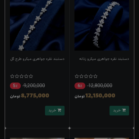
دستبند نقره جواهری میکرو زنانه
دستبند نقره جواهری میکرو طرح گل
9,200,000
12,800,000
5٪
6٪
8,775,000
12,150,000
تومان
تومان
خرید
خرید