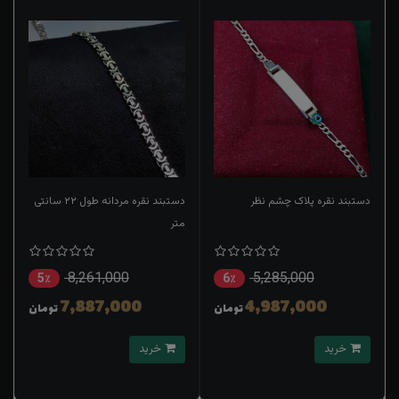
دستبند نقره پلاک چشم نظر
دستبند نقره مردانه طول ۲۲ سانتی
متر
8,261,000
5,285,000
5٪
6٪
7,887,000
4,987,000
تومان
تومان
خرید
خرید