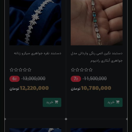
دستبند نگین اتمی رنگی وارداتی مدل
دستبند نقره جواهری میکرو زنانه
جواهری آبکاری رادیوم
13,000,000
11,500,000
6٪
7٪
12,220,000
10,780,000
تومان
تومان
خرید
خرید