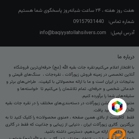
هفت روز هفته ، ۲۴ ساعت شبانه‌روز پاسخگوی شما هستیم
شماره تماس:
09157931440
آدرس ایمیل:
info@baqiyyatollahsilvers.com
درباره ما
با افتخار اعلام می‌کنیم:نقره جات بقیه الله (عج) حرفه‌ای‌ترین فروشگاه
آنلاین تخصصی در زمینه فروش زیورآلات ، نقره‌جات ، سنگ‌های قیمتی و
بدلیجات در ایران است و ما با ارائه محصولاتی با کیفیت، طراحی‌های برتر و
خدماتی شخصی و حرفه‌ای، تمام تلاشمان را می‌کنیم تا خواسته‌ها و
سلیقه‌های شما را برآورده کنیم.
متنوع‌ترین کالکشن زیورآلات در دسته‌بندی‌های مختلف را در نقره جات بقیه
الله(عج) خواهید یافت.
فقط کافیست از بالای همین صفحه ، «منوی محصولات» را کلیک کنید تا به
بزرگترین گالری زیورآلات ایران ، دنیایی از زیبایی و جذابیت که فقط در گالری
بقیه الله (عج) ارائه می‌دهیم، دسترسی داشته باشید.
شما بهترین و اصیل‌ترین انتخاب‌هایتان را در گالری بقیه الله (عج) خواهید