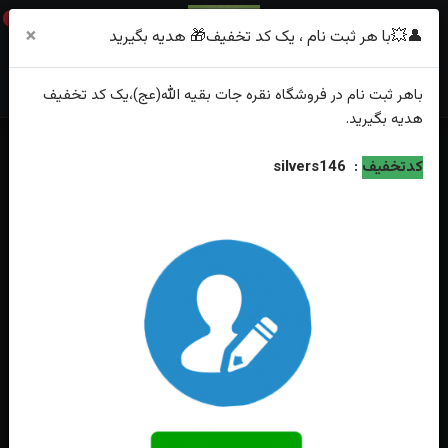
0
×
👤💥با هر ثبت نام ، یک کد تخفیف🎁 هدیه بگیرید
باهر
ثبت نام
در فروشگاه
نقره جات بقیه الله(عج)
،یک کد تخفیف
هدیه
بگیرید.
کدتخفیف
:
silvers146
فقط محصولات موجود
خانه
انگشتر
باباقوری
جدیدترین
محبوب‌ترین
گران‌ترین
ارزان‌ترین