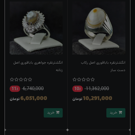
انگشترنقره باباقوری اصل رکاب
انگشترنقره جواهری باباقوری اصل
دست ساز
زنانه
6,740,000
11,362,000
11٪
10٪
6,051,000
10,291,000
تومان
تومان
خرید
خرید