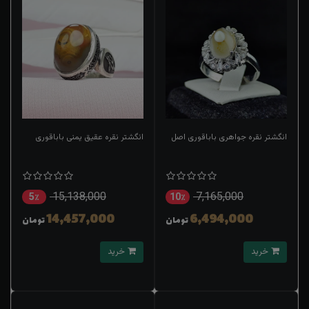
انگشتر نقره جواهری باباقوری اصل
انگشتر نقره عقیق یمنی باباقوری
15,138,000
7,165,000
5٪
10٪
14,457,000
6,494,000
تومان
تومان
خرید
خرید