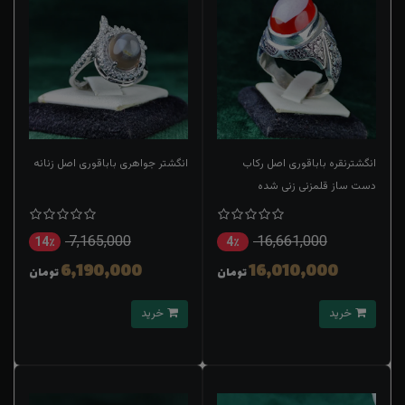
انگشترنقره باباقوری اصل رکاب
انگشتر جواهری باباقوری اصل زنانه
دست ساز قلمزنی زنی شده
7,165,000
16,661,000
14٪
4٪
6,190,000
16,010,000
تومان
تومان
خرید
خرید