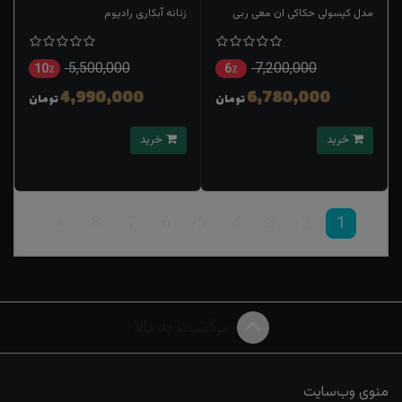
مدل کپسولی حکاکی ان معی ربی
زنانه آبکاری رادیوم
5,500,000
7,200,000
10٪
6٪
4,990,000
6,780,000
تومان
تومان
خرید
خرید
8
7
6
5
4
3
2
1
برگشت به بالا
منوی وب‌سایت