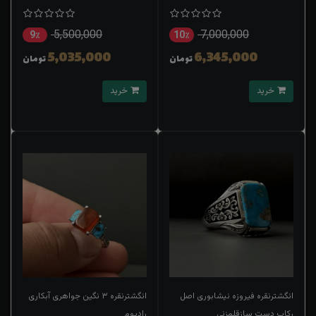
5,500,000
7,000,000
9٪
10٪
5,035,000
6,345,000
تومان
تومان
خرید
خرید
انگشترنقره فیروزه نیشابوری اصل
انگشترنقره ۳ نگین جواهری آبکاری
رکاب دست سازقلمزنی
رادیوم