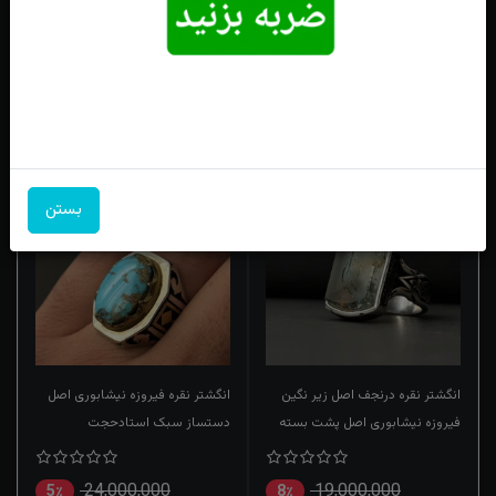
فقط محصولات موجود
خانه
انگشتر
فیروزه
جدیدترین
محبوب‌ترین
گران‌ترین
ارزان‌ترین
بستن
انگشتر نقره درنجف اصل زیر نگین
انگشتر نقره فیروزه نیشابوری اصل
فیروزه نیشابوری اصل پشت بسته
دستساز سبک استادحجت
قلم‌زنی
24,000,000
19,000,000
5٪
8٪