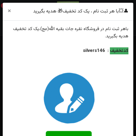
0
×
👤💥با هر ثبت نام ، یک کد تخفیف🎁 هدیه بگیرید
باهر
ثبت نام
در فروشگاه
نقره جات بقیه الله(عج)
،یک کد تخفیف
هدیه
بگیرید.
کدتخفیف
:
silvers146
دسته‌بندی
رکاب ماشینی
رکاب دست ساز