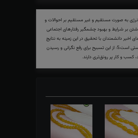
از انرژی‌های منفی و مثبت است.2: جذب و دفع این طیف‌های انرژی به صورت مستقیم و غیر مستقیم بر احوالات و
ان از فواید پر کاربرد آن استفاده کرد.3: آرامش و رفع تنش، کنترل داشتن بر شرایط و بهبود چشمگیر رفتار‌های اجتماعی
 اخیر دانشمندان با تحقیق در این زمینه به نتایج
شگرفی دست یافته‌اند که تائید کننده همین مسئله است.4: یکی از اصلی‌ترین خواص معنوی تسبیح شاه مقصود ایجاد صلح و دوستی است.5: از این تسبیح برای رفع نگرانی و رسیدن