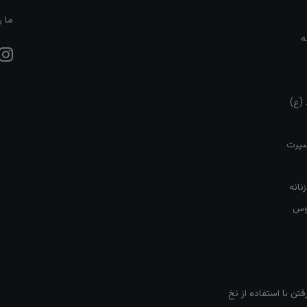
ما ر
ه
 (ع)
سپرت
نانه
روس
تن با استفاده از نخ