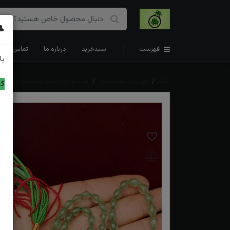
👤
فهرست
سبدخرید
درباره ما
تماس با ما
با
خانه
فهرست محصولات
تسبیح ۱۰۱ دانه شاه مقصود زرد افغانی اصل خوش تراش سایز متوسط معروف به تاجری
کد