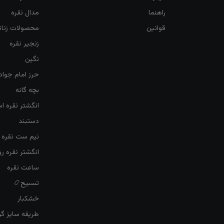
راهنما
مدال نقره
قوانین
محصولات زنان
زنجیر نقره
نگین
حرز امام جواد
بچه گانه
انگشتر نقره ا
دستبند
نیم ست نقره ز
انگشتر نقره 
ساعت نقره
تسبیح📿
خشکبار
طریقه سایز گرف