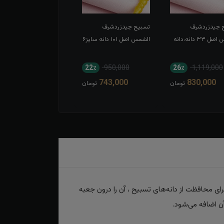
 جیدزردشرف
تسبیح جیدزردشرف
الشمس اصل ۳۳ دانه،دانه
الشمس اصل ۱۰۱ دانه سایز۶
22٪
950,000
26٪
1,119,000
743,000
830,000
تومان
تومان
ای محافظت از دانه‌های تسبیح ، آن را درون جعبه
ن اضافه می‌شود.