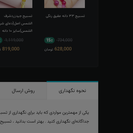
تسبیح ۳۳ دانه عقیق
تسبیح ۳۳ دانه عقیق رنگی
تسبیح جیدزردشرف
مانی
الشمس اصل(دعای شر
الشمس)سایز ۱۰ دانه
درشت روشن ۳۳دانه
٪
1,119,000
15٪
734,000
16٪
1,100,000
819,000
628,000
925,000
تومان
تومان
ت
نحوه نگهداری
روش ارسال
یکی از مهمترین مواردی که باید برای نگهداری از ت
جداگانه‌ای نگهداری کنید . بهتر است بدانید ، تسب