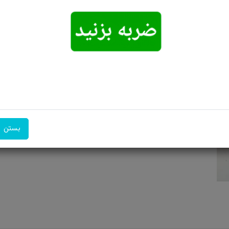
ویژگی: خوش دست و خوش تراش ،همراه با هدیه تابلو فرش حرم ام...
امکان تحویل
امکان پرداخت
۷ روز ضمانت
اکسپرس
در محل
بازگشت
بستن