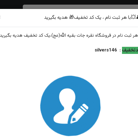
×
💥با هر ثبت نام ، یک کد تخفیف🎁 هدیه بگیرید
شرف الشمس
هر
ثبت نام
در فروشگاه
نقره جات بقیه الله(عج)
،یک کد تخفیف
هدیه
بگیرید.
تخفیف
:
silvers146
تسبیح ۱۰۱ دانه شاه مقصود زرد افغانی اصل خوش تراش سای
معروف به تاجری
ویژگی‌های محصول
تعداددانه: ۱۰۱(لطفا قبلش موجودی بگیرید)
سایز: متوسط (۵۰)سانت
وزن: حدودا ۵۰ گرم