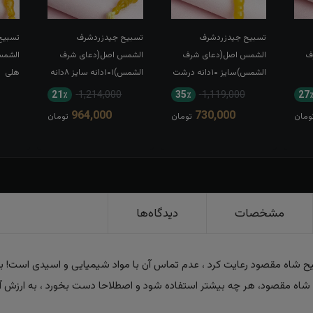
تسبیح جیدزردشرف
تسبیح جیدزردشرف
تسبیح
ف
الشمس اصل(دعای شرف
الشمس اصل(دعای شرف
الشمس)سایز ۱۰دانه درشت
الشمس)۱۰۱دانه سایز ۸دانه
هلی
تیره ۱۰۱ دانه
درشت
21٪
1,214,000
35٪
1,119,000
27
964,000
730,000
ومان
تومان
تومان
مشخصات
دیدگاه‌ها
سبیح شاه مقصود رعایت کرد ، عدم تماس آن با مواد شیمیایی و اسیدی است! بر
یح شاه مقصود، هر چه بیشتر استفاده شود و اصطلاحا دست بخورد ، به ارزش آ