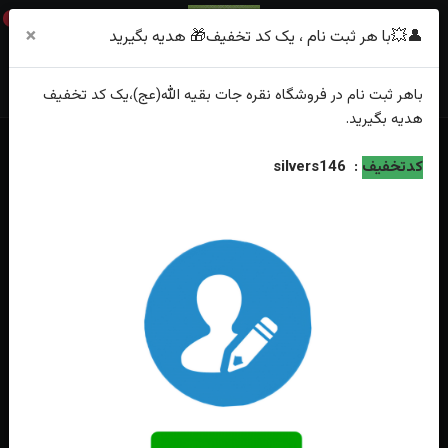
0
×
👤💥با هر ثبت نام ، یک کد تخفیف🎁 هدیه بگیرید
باهر
ثبت نام
در فروشگاه
نقره جات بقیه الله(عج)
،یک کد تخفیف
هدیه
بگیرید.
خانه
فهرست محصولات
تسبیح عقیق سبز خوش رنگ ۱۰۱ دانه
کدتخفیف
:
silvers146