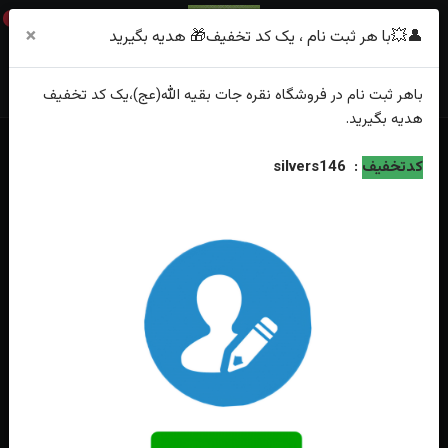
0
×
👤💥با هر ثبت نام ، یک کد تخفیف🎁 هدیه بگیرید
باهر
ثبت نام
در فروشگاه
نقره جات بقیه الله(عج)
،یک کد تخفیف
هدیه
بگیرید.
خانه
فهرست محصولات
کدتخفیف
:
silvers146
ست انگشتر عقیق کبود یمنی اصل خطی حکاکی یا علی و یا فاطمه اثر استاد
فاضل زاده