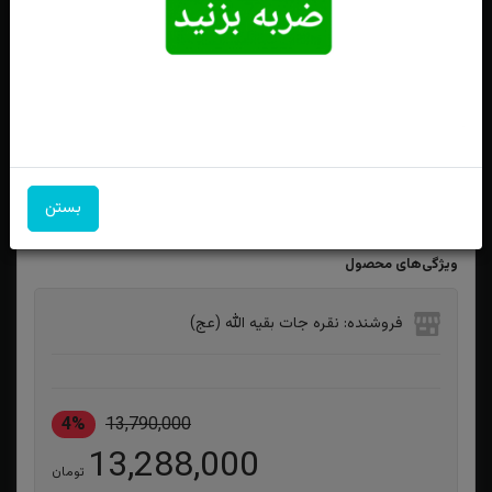
ست انگشتر عقیق کبود یمنی اصل خطی حکاکی یا علی و یا
فاطمه اثر استاد فاضل زاده
بستن
ویژگی‌های محصول
فروشنده: نقره جات بقیه الله (عج)
4%
13,790,000
13,288,000
تومان