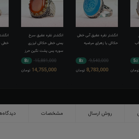
انگشتر نقره عقیق آبی خطی
انگشتر نقره عقیق سرخ
انگشتر
اب
حکاکی یا زهرای مرضیه
یمنی خطی حکاکی لیزری
خطی حک
سوره یس پشت نگین حرز
کبیر امام جواد(ع) رکاب تاج
8٪
15,881,000
8٪
9,540,000
5٪
برنجی بغل طرح ضریح
14,755,000
8,783,000
ومان
تومان
تومان
روش ارسال
مشخصات
دیدگاه‌ه