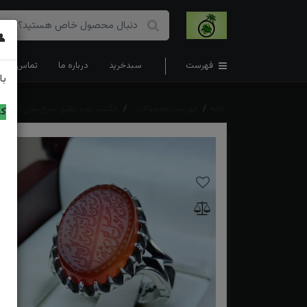
👤
فهرست
سبدخرید
درباره ما
تماس با ما
با
خانه
فهرست محصولات
انگشتر نقره عقیق سرخ یمنی اصل
کد