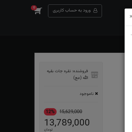
0
ورود به حساب کاربری
فروشنده: نقره جات بقیه
الله (عج)
ناموجود
12%
15,629,000
13,789,000
تومان