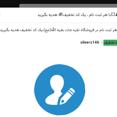
×
💥با هر ثبت نام ، یک کد تخفیف🎁 هدیه بگیرید
شرف الشمس
هر
ثبت نام
در فروشگاه
نقره جات بقیه الله(عج)
،یک کد تخفیف
هدیه
بگیرید.
تخفیف
:
silvers146
انگشتر نقره عقیق سرخ یمنی اصل
ویژگی‌های محصول
وزن: ۱۳/۶۲
رکاب: رکاب حمزه ماشینی
عیار نقره: ۹۲۵
نگین: عقیق سرخ یمنی اصل