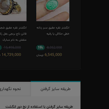
شتر نقره عقیق سرخ
انگشتر نقره عقیق سبز زنانه
انگشتر نقره عقیق شجر
 حکاکی لبیک یا
خطی حکاکی یا رقیه
قائن تاج برنجی بغل رک
عبدالله الحسین
منقش به نام مبارک
امیرالمومنین
15,495,000
19٪
8,052,000
11٪
13,567,000
14,739,000
6,545,000
12,166,000
تومان
تومان
ت
طریقه سایز گرفتن
نحوه نگهداری
طریقه سایز گرفتن با استفاده از نخ دور انگشت