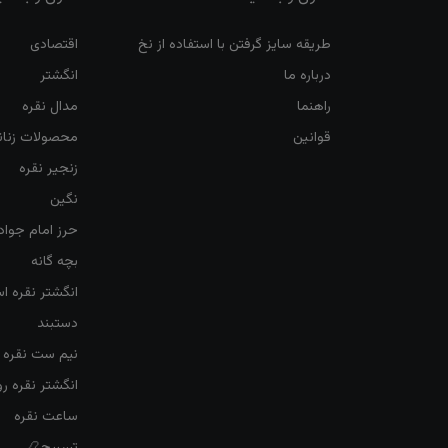
طریقه سایز گرفتن با استفاده از نخ
اقتصادی
درباره ما
انگشتر
راهنما
مدال نقره
قوانین
محصولات زنان
زنجیر نقره
نگین
حرز امام جواد
بچه گانه
انگشتر نقره ا
دستبند
نیم ست نقره ز
انگشتر نقره 
ساعت نقره
تسبیح📿