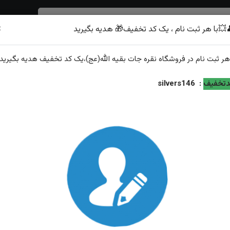
×
💥با هر ثبت نام ، یک کد تخفیف🎁 هدیه بگیرید
شرف الشمس
هر
ثبت نام
در فروشگاه
نقره جات بقیه الله(عج)
،یک کد تخفیف
هدیه
بگیرید.
 یا علی
تخفیف
:
silvers146
انگشتر نقره عقیق مشکی خطی حکاکی یا علی
ویژگی‌های محصول
نگین: عقیق مشکی
عيار نقره: ۹۲۵
وزن: ۱۱.۲گرم
ویژگی: ارسال و سایز رایگان همراه با هدیه زعفران قائنات از...