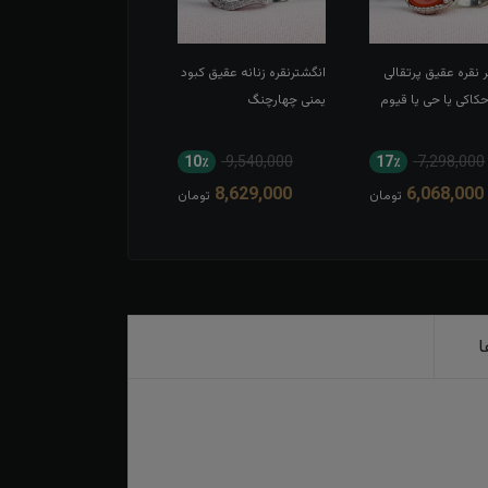
 نقره عقیق پرتقالی
انگشترنقره زنانه عقیق کبود
انگشتر نقره عقیق سبز
اکی یا حی یا قیوم
یمنی چهارچنگ
اسپرت تاج برنجی بغل گل
11٪
8,052,000
10٪
9,540,000
17٪
7,298,000
7,194,000
8,629,000
6,068,000
تومان
تومان
توم
ا