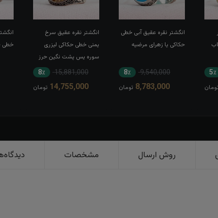
انگشتر نقره عقیق آبی خطی
انگشتر نقره عقیق سرخ
انگشتر
اب
حکاکی یا زهرای مرضیه
یمنی خطی حکاکی لیزری
خطی حک
سوره یس پشت نگین حرز
کبیر امام جواد(ع) رکاب تاج
8٪
15,881,000
8٪
9,540,000
5٪
برنجی بغل طرح ضریح
14,755,000
8,783,000
ومان
تومان
تومان
روش ارسال
مشخصات
دیدگاه‌ه