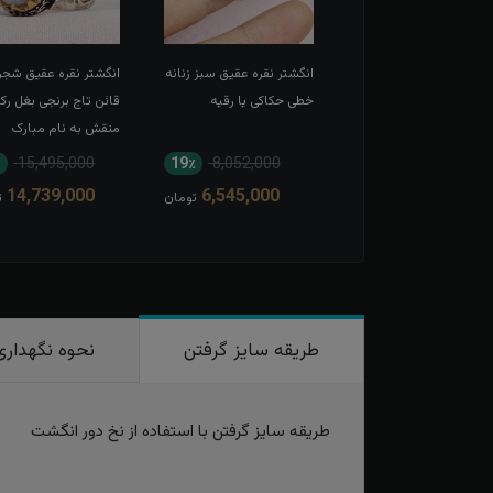
شتر نقره عقیق سرخ
انگشتر نقره عقیق سبز زنانه
انگشتر نقره عقیق شجر
 حکاکی لبیک یا
خطی حکاکی یا رقیه
قائن تاج برنجی بغل رک
عبدالله الحسین
منقش به نام مبارک
امیرالمومنین
15,495,000
19٪
8,052,000
11٪
13,567,000
14,739,000
6,545,000
12,166,000
تومان
تومان
ت
طریقه سایز گرفتن
نحوه نگهداری
طریقه سایز گرفتن با استفاده از نخ دور انگشت