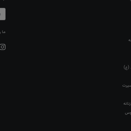
ما ر
ه
 (ع)
سپرت
نانه
روس