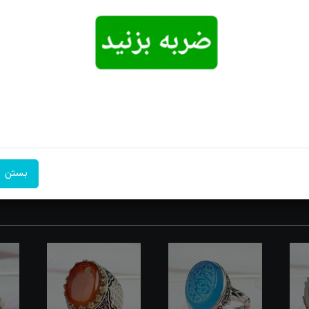
امکان تحویل
امکان پرداخت
۷ روز ضمانت
اکسپرس
در محل
بازگشت
‌ها را دور می کند. خواص و فواید جسمی سنگ عقیق: عقیق معده را تقویت کرد
 گرفتاری‌های عضلانی و خستگی چشمها است و مناسب دوران بارداری می‌باش
بستن