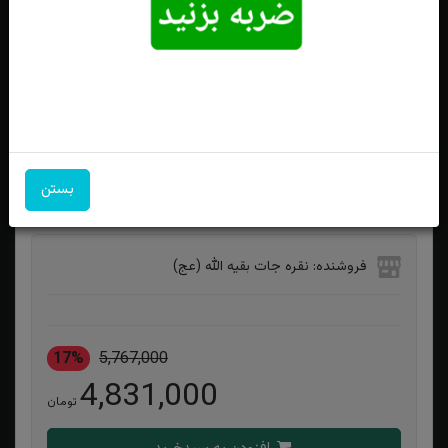
انگشترنقره عقیق سرخ یمنی اصل زنانه تراش الماسی
بستن
ویژگی‌های محصول
فروشنده: نقره جات بقیه الله (عج)
17%
5,767,000
4,831,000
تومان