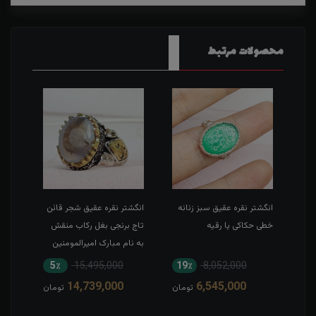
محصولات مرتبط
طی
انگشتر نقره عقیق سبز زنانه
انگشتر نقره عقیق شجر قائن
انگش
خطی حکاکی یا رقیه
تاج برنجی بغل رکاب منقش
حکاک
به نام مبارک امیرالمومنین
5٪
15,495,000
19٪
8,052,000
1
14,739,000
6,545,000
مان
تومان
تومان