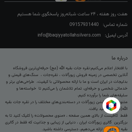
هفت روز هفته ، ۲۴ ساعت شبانه‌روز پاسخگوی شما هستیم
شماره تماس:
09157931440
آدرس ایمیل:
info@baqiyyatollahsilvers.com
درباره ما
با افتخار اعلام می‌کنیم:نقره جات بقیه الله (عج) حرفه‌ای‌ترین فروشگاه
آنلاین تخصصی در زمینه فروش زیورآلات ، نقره‌جات ، سنگ‌های قیمتی و
بدلیجات در ایران است و ما با ارائه محصولاتی با کیفیت، طراحی‌های برتر و
خدماتی شخصی و حرفه‌ای، تمام تلاشمان را می‌کنیم تا خواسته‌ها و
سلیقه‌های شما را برآورده کنیم.
متنوع‌ترین کالکشن زیورآلات در دسته‌بندی‌های مختلف را در نقره جات بقیه
الله(عج) خواهید یافت.
فقط کافیست از بالای همین صفحه ، «منوی محصولات» را کلیک کنید تا به
بزرگترین گالری زیورآلات ایران ، دنیایی از زیبایی و جذابیت که فقط در گالری
بقیه الله (عج) ارائه می‌دهیم، دسترسی داشته باشید.