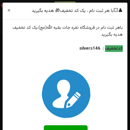
0
×
👤💥با هر ثبت نام ، یک کد تخفیف🎁 هدیه بگیرید
باهر
ثبت نام
در فروشگاه
نقره جات بقیه الله(عج)
،یک کد تخفیف
هدیه
بگیرید.
خانه
فهرست محصولات
کدتخفیف
:
silvers146
انگشترنقره عقیق سرخ یمنی اصل زنانه تراش الماسی