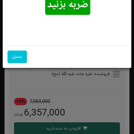
انگشتر نقره عقیق کبود یمنی اصل زنانه
بستن
ویژگی‌های محصول
فروشنده: نقره جات بقیه الله (عج)
10%
7,063,000
6,357,000
تومان
افزودن به سبدخرید