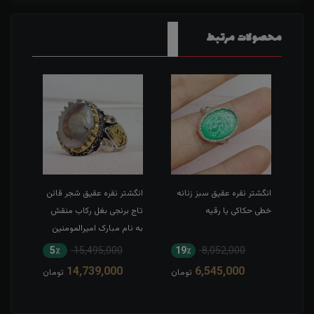
محصولات مرتبط
طی
انگشتر نقره عقیق سبز زنانه
انگشتر نقره عقیق شجر قائن
انگش
خطی حکاکی یا رقیه
تاج برنجی بغل رکاب منقش
حکاک
به نام مبارک امیرالمومنین
5٪
15,495,000
19٪
8,052,000
1
14,739,000
6,545,000
مان
تومان
تومان