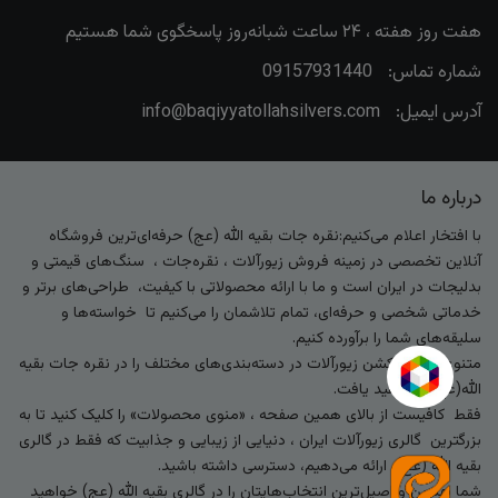
هفت روز هفته ، ۲۴ ساعت شبانه‌روز پاسخگوی شما هستیم
شماره تماس:
09157931440
آدرس ایمیل:
info@baqiyyatollahsilvers.com
درباره ما
با افتخار اعلام می‌کنیم:نقره جات بقیه الله (عج) حرفه‌ای‌ترین فروشگاه
آنلاین تخصصی در زمینه فروش زیورآلات ، نقره‌جات ، سنگ‌های قیمتی و
بدلیجات در ایران است و ما با ارائه محصولاتی با کیفیت، طراحی‌های برتر و
خدماتی شخصی و حرفه‌ای، تمام تلاشمان را می‌کنیم تا خواسته‌ها و
سلیقه‌های شما را برآورده کنیم.
متنوع‌ترین کالکشن زیورآلات در دسته‌بندی‌های مختلف را در نقره جات بقیه
الله(عج) خواهید یافت.
فقط کافیست از بالای همین صفحه ، «منوی محصولات» را کلیک کنید تا به
بزرگترین گالری زیورآلات ایران ، دنیایی از زیبایی و جذابیت که فقط در گالری
بقیه الله (عج) ارائه می‌دهیم، دسترسی داشته باشید.
شما بهترین و اصیل‌ترین انتخاب‌هایتان را در گالری بقیه الله (عج) خواهید