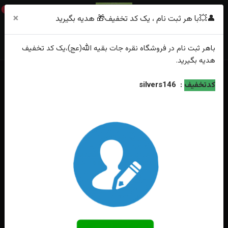
0
×
👤💥با هر ثبت نام ، یک کد تخفیف🎁 هدیه بگیرید
باهر
ثبت نام
در فروشگاه
نقره جات بقیه الله(عج)
،یک کد تخفیف
هدیه
بگیرید.
خانه
فهرست محصولات
انگشتر نقره عقیق کبود یمنی اصل زنانه
کدتخفیف
:
silvers146