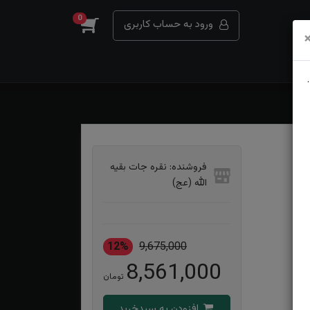
0
ورود به حساب کاربری
فروشنده: نقره جات بقیه
الله (عج)
12%
9,675,000
8,561,000
تومان
افزودن به سبدخرید