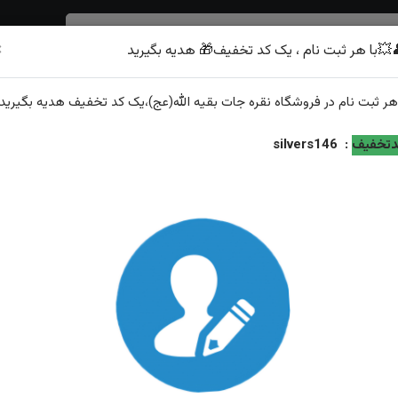
×
💥با هر ثبت نام ، یک کد تخفیف🎁 هدیه بگیرید
شرف الشمس
هر
ثبت نام
در فروشگاه
نقره جات بقیه الله(عج)
،یک کد تخفیف
هدیه
بگیرید.
لی علیه السلام
تخفیف
:
silvers146
انگشترنقره عقیق سرخ خطی حکاکی علی علیه السلام
ویژگی‌های محصول
نگین: عقیق سرخ خطی
حکاکی: علی علیه السلام
عیار نقره: 925
وزن: 7.22گرم