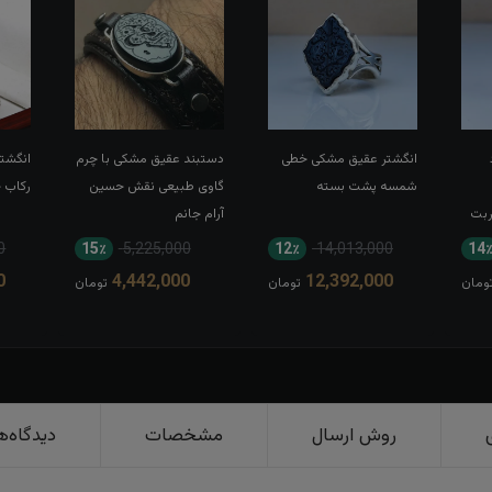
انگشتر عقیق مشکی خطی
دستبند عقیق مشکی با چرم
انگشتر
شمسه پشت بسته
گاوی طبیعی نقش حسین
رکاب 
ربت
آرام جانم
0
15٪
5,225,000
12٪
14,013,000
14
0
4,442,000
12,392,000
ومان
تومان
تومان
روش ارسال
مشخصات
دیدگاه‌ه