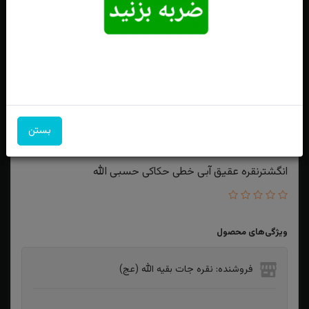
بستن
انگشترنقره عقیق آبی خطی حکاکی حسبی الله
ویژگی‌های محصول
فروشنده: نقره جات بقیه الله (عج)