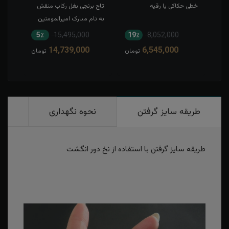
خطی حکاکی یا رقیه
تاج برنجی بغل رکاب منقش
حکاک
به نام مبارک امیرالمومنین
5٪
15,495,000
19٪
8,052,000
1
14,739,000
6,545,000
مان
تومان
تومان
طریقه سایز گرفتن
نحوه نگهداری
رو
طریقه سایز گرفتن با استفاده از نخ دور انگشت