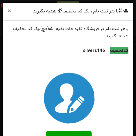
0
×
👤💥با هر ثبت نام ، یک کد تخفیف🎁 هدیه بگیرید
باهر
ثبت نام
در فروشگاه
نقره جات بقیه الله(عج)
،یک کد تخفیف
هدیه
بگیرید.
خانه
فهرست محصولات
انگشترنقره عقیق آبی خطی حکاکی حسبی الله
کدتخفیف
:
silvers146