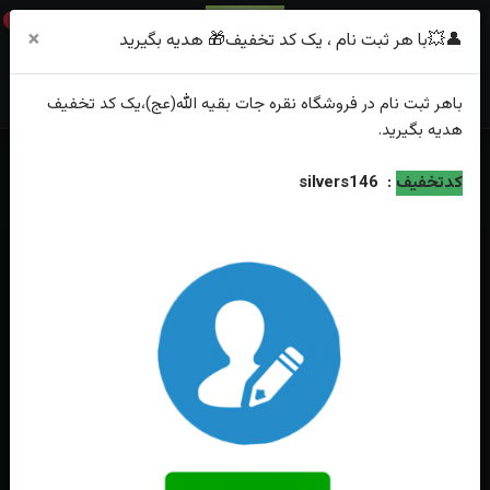
0
×
👤💥با هر ثبت نام ، یک کد تخفیف🎁 هدیه بگیرید
باهر
ثبت نام
در فروشگاه
نقره جات بقیه الله(عج)
،یک کد تخفیف
هدیه
بگیرید.
خانه
فهرست محصولات
کدتخفیف
:
silvers146
انگشتر نقره عقیق یمنی اصل حکاکی یا حسین (ع) رکاب صفوی چنگی ، ماشینی