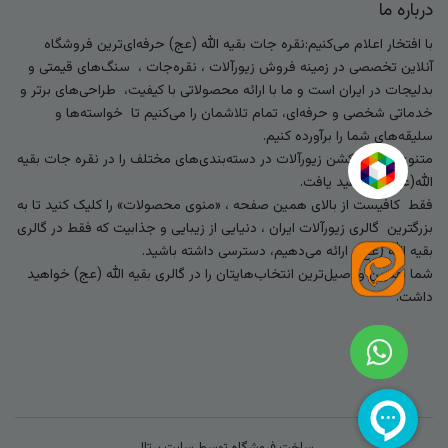
درباره ما
با افتخار اعلام می‌کنیم:نقره جات بقیه الله (عج) حرفه‌ای‌ترین فروشگاه
آنلاین تخصصی در زمینه فروش زیورآلات ، نقره‌جات ، سنگ‌های قیمتی و
بدلیجات در ایران است و ما با ارائه محصولاتی با کیفیت، طراحی‌های برتر و
خدماتی شخصی و حرفه‌ای، تمام تلاشمان را می‌کنیم تا خواسته‌ها و
سلیقه‌های شما را برآورده کنیم.
متنوع‌ترین کالکشن زیورآلات در دسته‌بندی‌های مختلف را در نقره جات بقیه
الله(عج) خواهید یافت.
فقط کافیست از بالای همین صفحه ، «منوی محصولات» را کلیک کنید تا به
بزرگترین گالری زیورآلات ایران ، دنیایی از زیبایی و جذابیت که فقط در گالری
بقیه الله (عج) ارائه می‌دهیم، دسترسی داشته باشید.
شما بهترین و اصیل‌ترین انتخاب‌هایتان را در گالری بقیه الله (عج) خواهید
داشت.