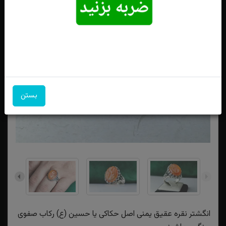
بستن
انگشتر نقره عقیق یمنی اصل حکاکی یا حسین (ع) رکاب صفوی