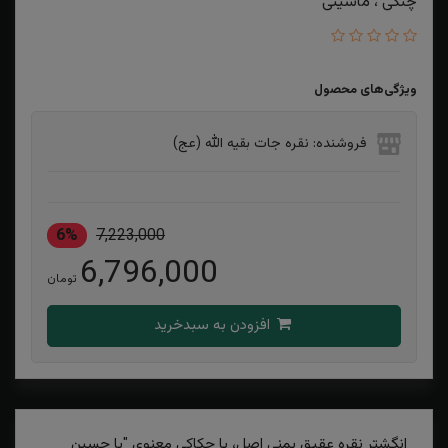
چنگی ، ماشینی
ویژگی‌های محصول
فروشنده: نقره جات بقیه الله (عج)
6%
7,223,000
6,796,000
تومان
افزودن به سبدخرید
انگشتر نقره عقیق یمنی اصل، با حکاکی معنوی "یا حسین