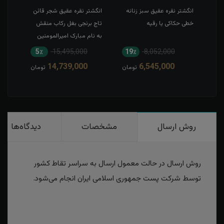
طی
انگشتر نقره عقیق سبز زنانه
انگشتر نقره عقیق شجر قائن
انگش
خطی حکاکی یا رقیه
تاج برنجی بغل رکاب منقش
حکاک
به نام مبارک امیرالمومنین
5٪
15,495,000
19٪
8,052,000
1
14,739,000
6,545,000
مان
تومان
تومان
روش ارسال
مشخصات
دیدگاه‌ها
روش ارسال در حالت معمول ارسال به سراسر تقاط کشور
توسط شرکت پست جمهوری اسلامی ایران انجام می‌شود.