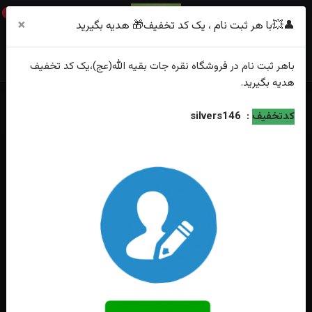
0
×
👤💥با هر ثبت نام ، یک کد تخفیف🎁 هدیه بگیرید
باهر
ثبت نام
در فروشگاه
نقره جات بقیه الله(عج)
،یک کد تخفیف
هدیه
بگیرید.
خانه
فهرست محصولات
انگشتر نقره جواهری فیروزه نیشابوری اصل زنانه
کدتخفیف
:
silvers146