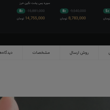
سوره یس پشت نگین حرز
کبیر امام جواد(ع) رکاب تاج
8٪
15,881,000
8٪
9,540,000
5٪
برنجی بغل طرح ضریح
14,755,000
8,783,000
ومان
تومان
تومان
روش ارسال
مشخصات
دیدگاه‌ه