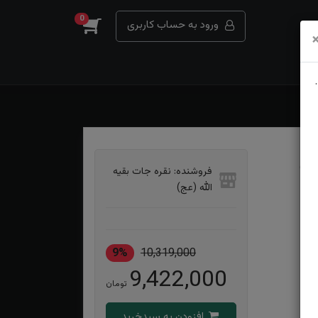
0
ورود به حساب کاربری
ایی
فروشنده: نقره جات بقیه
الله (عج)
9%
10,319,000
9,422,000
تومان
افزودن به سبدخرید