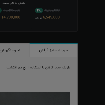
عبدالله الحسین
منقش به نام مبارک
امیرالمومنین
15,495,000
19٪
8,052,000
11٪
13,567,000
14,739,000
6,545,000
12,166,000
تومان
تومان
ت
طریقه سایز گرفتن
نحوه نگهداری
طریقه سایز گرفتن با استفاده از نخ دور انگشت