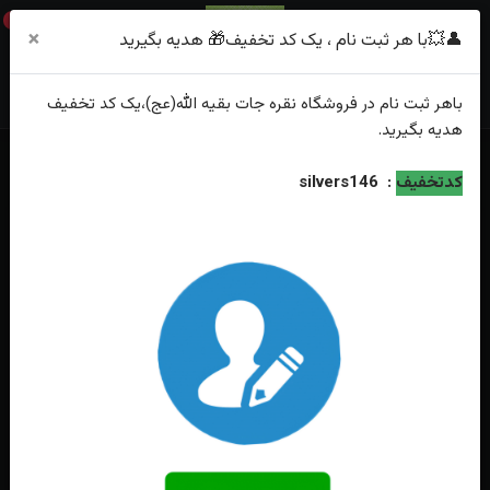
0
×
👤💥با هر ثبت نام ، یک کد تخفیف🎁 هدیه بگیرید
باهر
ثبت نام
در فروشگاه
نقره جات بقیه الله(عج)
،یک کد تخفیف
هدیه
بگیرید.
خانه
فهرست محصولات
انگشتر نقره جواهری گارنت اصل زنانه
کدتخفیف
:
silvers146