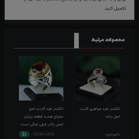
تکمیل کنید.
محصولات مرتبط
ت
انگشتر نقره جواهری گارنت
انگشتر نقره گارنت اصل
انگش
اصل زنانه
مخراج هشت قطعه برلیان
زبرجد
اصلی رکاب فیلی چنگی دست
و ماشین آینه کاری شده
ناموجود
2٪
18,361,000
1