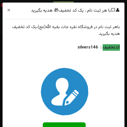
0
×
👤💥با هر ثبت نام ، یک کد تخفیف🎁 هدیه بگیرید
باهر
ثبت نام
در فروشگاه
نقره جات بقیه الله(عج)
،یک کد تخفیف
هدیه
بگیرید.
خانه
فهرست محصولات
انگشتر نقره زنانه طرح زمرد روکش آب رادیوم
کدتخفیف
:
silvers146