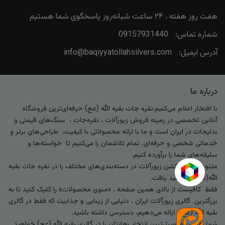
هفت روز هفته ، ۲۴ ساعت شبانه‌روز پاسخگوی شما هستیم
شماره تماس:
09157931440
آدرس ایمیل:
info@baqiyyatollahsilvers.com
درباره ما
با افتخار اعلام می‌کنیم:نقره جات بقیه الله (عج) حرفه‌ای‌ترین فروشگاه
آنلاین تخصصی در زمینه فروش زیورآلات ، نقره‌جات ، سنگ‌های قیمتی و
بدلیجات در ایران است و ما با ارائه محصولاتی با کیفیت، طراحی‌های برتر و
خدماتی شخصی و حرفه‌ای، تمام تلاشمان را می‌کنیم تا خواسته‌ها و
سلیقه‌های شما را برآورده کنیم.
متنوع‌ترین کالکشن زیورآلات در دسته‌بندی‌های مختلف را در نقره جات بقیه
الله(عج) خواهید یافت.
فقط کافیست از بالای همین صفحه ، «منوی محصولات» را کلیک کنید تا به
بزرگترین گالری زیورآلات ایران ، دنیایی از زیبایی و جذابیت که فقط در گالری
بقیه الله (عج) ارائه می‌دهیم، دسترسی داشته باشید.
شما بهترین و اصیل‌ترین انتخاب‌هایتان را در گالری بقیه الله (عج) خواهید