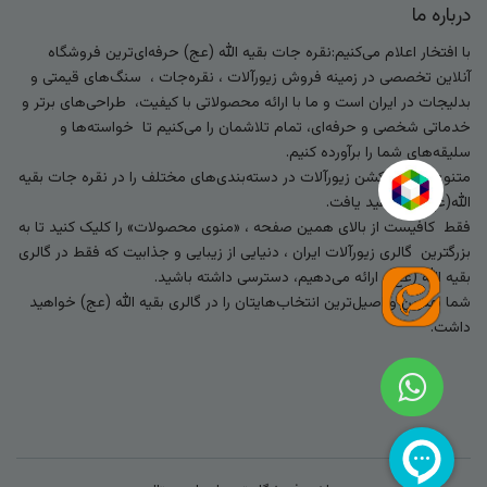
درباره ما
با افتخار اعلام می‌کنیم:نقره جات بقیه الله (عج) حرفه‌ای‌ترین فروشگاه
آنلاین تخصصی در زمینه فروش زیورآلات ، نقره‌جات ، سنگ‌های قیمتی و
بدلیجات در ایران است و ما با ارائه محصولاتی با کیفیت، طراحی‌های برتر و
خدماتی شخصی و حرفه‌ای، تمام تلاشمان را می‌کنیم تا خواسته‌ها و
سلیقه‌های شما را برآورده کنیم.
متنوع‌ترین کالکشن زیورآلات در دسته‌بندی‌های مختلف را در نقره جات بقیه
الله(عج) خواهید یافت.
فقط کافیست از بالای همین صفحه ، «منوی محصولات» را کلیک کنید تا به
بزرگترین گالری زیورآلات ایران ، دنیایی از زیبایی و جذابیت که فقط در گالری
بقیه الله (عج) ارائه می‌دهیم، دسترسی داشته باشید.
شما بهترین و اصیل‌ترین انتخاب‌هایتان را در گالری بقیه الله (عج) خواهید
داشت.