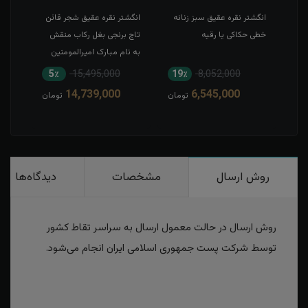
طی
انگشتر نقره عقیق سبز زنانه
انگشتر نقره عقیق شجر قائن
انگش
خطی حکاکی یا رقیه
تاج برنجی بغل رکاب منقش
حکاک
به نام مبارک امیرالمومنین
5٪
15,495,000
19٪
8,052,000
1
14,739,000
6,545,000
مان
تومان
تومان
روش ارسال
مشخصات
دیدگاه‌ها
روش ارسال در حالت معمول ارسال به سراسر تقاط کشور
توسط شرکت پست جمهوری اسلامی ایران انجام می‌شود.