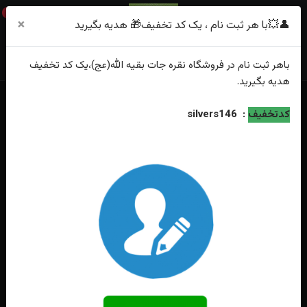
0
×
👤💥با هر ثبت نام ، یک کد تخفیف🎁 هدیه بگیرید
باهر
ثبت نام
در فروشگاه
نقره جات بقیه الله(عج)
،یک کد تخفیف
هدیه
بگیرید.
خانه
فهرست محصولات
کدتخفیف
:
silvers146
انگشتر نقره عقیق یمنی اصل رکاب فیلی چنگی طرح قلمزنی