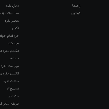
راهنما
مدال نقره
قوانین
محصولات زنان
زنجیر نقره
نگین
حرز امام جواد
بچه گانه
انگشتر نقره ا
دستبند
نیم ست نقره ز
انگشتر نقره 
ساعت نقره
تسبیح📿
خشکبار
طریقه سایز گرف