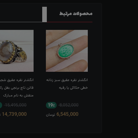
محصولات مرتبط
شتر نقره عقیق سرخ
انگشتر نقره عقیق سبز زنانه
انگشتر نقره عقیق شجر
 حکاکی لبیک یا
خطی حکاکی یا رقیه
قائن تاج برنجی بغل رک
عبدالله الحسین
منقش به نام مبارک
امیرالمومنین
15,495,000
19٪
8,052,000
11٪
13,567,000
14,739,000
6,545,000
12,166,000
تومان
تومان
ت