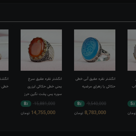
انگشتر نقره عقیق آبی خطی
انگشتر نقره عقیق سرخ
انگشتر
اب
حکاکی یا زهرای مرضیه
یمنی خطی حکاکی لیزری
خطی حک
سوره یس پشت نگین حرز
کبیر امام جواد(ع) رکاب تاج
8٪
15,881,000
8٪
9,540,000
5٪
برنجی بغل طرح ضریح
14,755,000
8,783,000
ومان
تومان
تومان