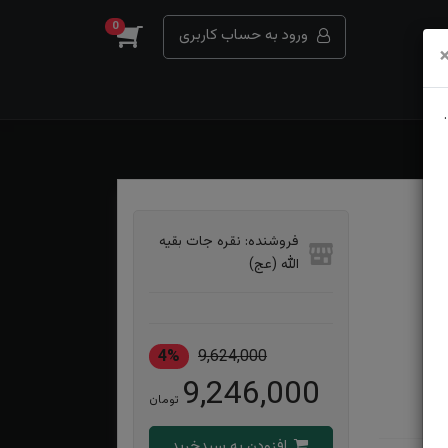
0
ورود به حساب کاربری
فروشنده: نقره جات بقیه
الله (عج)
4%
9,624,000
9,246,000
تومان
افزودن به سبدخرید