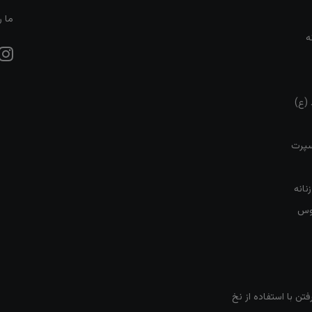
ما ر
ه
 (ع)
سپرت
نانه
روس
تن با استفاده از نخ