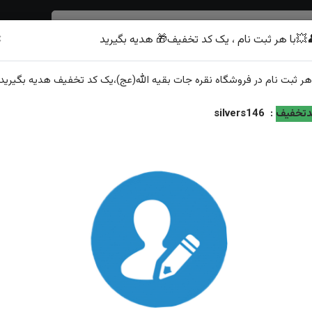
×
💥با هر ثبت نام ، یک کد تخفیف🎁 هدیه بگیرید
شرف الشمس
هر
ثبت نام
در فروشگاه
نقره جات بقیه الله(عج)
،یک کد تخفیف
هدیه
بگیرید.
افقی صفوی
تخفیف
:
silvers146
انگشتر نقره عقیق یمنی اصل رکاب افقی صفوی
ویژگی‌های محصول
وزن: ۱۳.۸ گرم
عیار نقره: ۹۲۵
توضیحات: ارسال و سایز رایگان