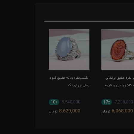
 نقره عقیق پرتقالی
انگشترنقره زنانه عقیق کبود
انگشتر نقره عقیق سبز
اکی یا حی یا قیوم
یمنی چهارچنگ
اسپرت تاج برنجی بغل گل
11٪
8,052,000
10٪
9,540,000
17٪
7,298,000
7,194,000
8,629,000
6,068,000
تومان
تومان
توم