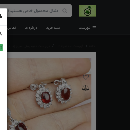
👤
فهرست
سبدخرید
درباره ما
تماس با ما
با
خانه
فهرست محصولات
نیم ست نقره یمنی سرخ زنانه همراه 
کد