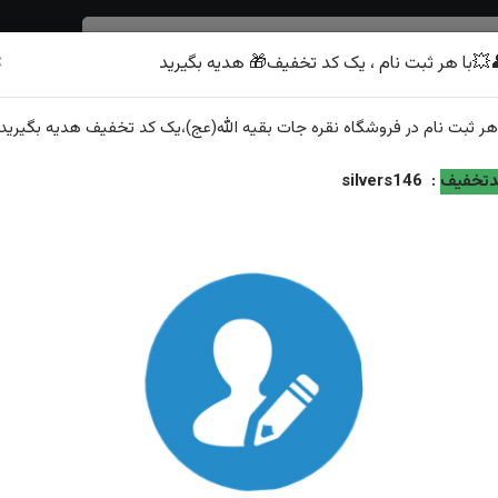
×
💥با هر ثبت نام ، یک کد تخفیف🎁 هدیه بگیرید
شرف الشمس
هر
ثبت نام
در فروشگاه
نقره جات بقیه الله(عج)
،یک کد تخفیف
هدیه
بگیرید.
زنجیر
تخفیف
:
silvers146
نیم ست نقره یمنی سرخ زنانه همراه زنجیر
ویژگی‌های محصول
عیار نقره: ۹۲۵
ویژگی: ارسال و سایز رایگان همراه با هدیه تابلو فرش حرم امام رضا علیه السل
مناسب: عموم
وزن بدون زنجیر: ۸.۶ گرم