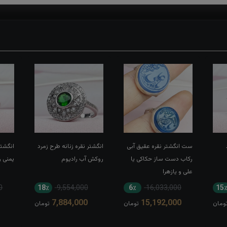
ست انگشتر نقره عقیق آبی
انگشتر نقره زنانه طرح زمرد
انگشتر
رکاب دست ساز حکاکی یا
روکش آب رادیوم
یمنی 
علی و یازهرا
0
18٪
9,554,000
6٪
16,033,000
15
7,884,000
15,192,000
ومان
تومان
تومان