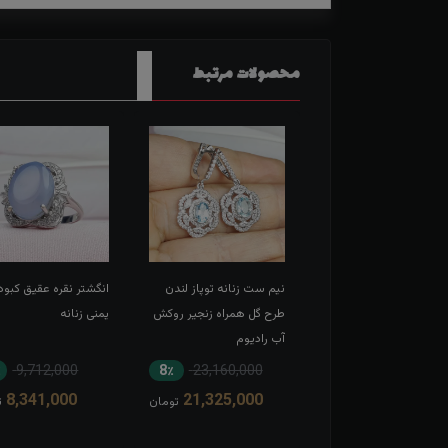
محصولات مرتبط
شتر نقره عقیق قرمز
نیم ست زنانه توپاز لندن
انگشتر نقره عقیق کبود
 حکاکی و ان یکاد
طرح گل همراه زنجیر روکش
یمنی زنانه
آب رادیوم
٪
9,712,000
8٪
23,160,000
14٪
7,565,000
8,341,000
21,325,000
6,545,000
تومان
تومان
ت