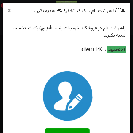
0
×
👤💥با هر ثبت نام ، یک کد تخفیف🎁 هدیه بگیرید
باهر
ثبت نام
در فروشگاه
نقره جات بقیه الله(عج)
،یک کد تخفیف
هدیه
بگیرید.
خانه
فهرست محصولات
کدتخفیف
:
silvers146
مدال نقره عقیق سوسنی یمنی اصل تراش الماسی قاب نقره دست ساز