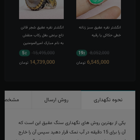
طی
انگشتر نقره عقیق سبز زنانه
انگشتر نقره عقیق شجر قائن
انگش
خطی حکاکی یا رقیه
تاج برنجی بغل رکاب منقش
حکاک
به نام مبارک امیرالمومنین
5٪
15,495,000
19٪
8,052,000
1
14,739,000
6,545,000
مان
تومان
تومان
نحوه نگهداری
روش ارسال
مشخصات
یکی از بهترین روش های نگهداری سنگ عقیق این است که
آن را برای 15 دقیقه در آب نمک قرار دهید سپس آن را خارج