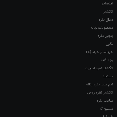
اقتصادی
انگشتر
مدال نقره
محصولات زنانه
زنجیر نقره
نگین
حرز امام جواد (ع)
بچه گانه
انگشتر نقره اسپرت
دستبند
نیم ست نقره زنانه
انگشتر نقره روس
ساعت نقره
تسبیح📿
خشکبار