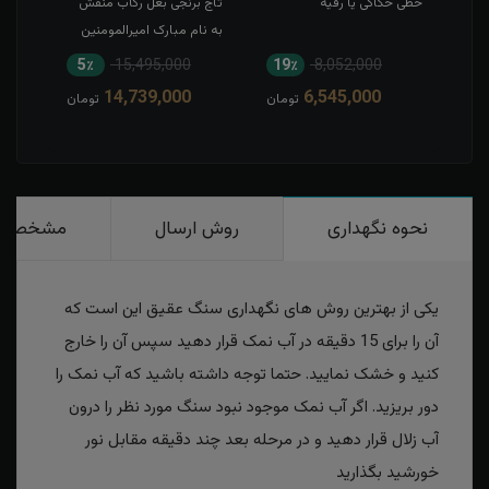
خطی حکاکی یا رقیه
تاج برنجی بغل رکاب منقش
حکاک
به نام مبارک امیرالمومنین
5٪
15,495,000
19٪
8,052,000
1
14,739,000
6,545,000
مان
تومان
تومان
نحوه نگهداری
روش ارسال
مشخصات
یکی از بهترین روش های نگهداری سنگ عقیق این است که
آن را برای 15 دقیقه در آب نمک قرار دهید سپس آن را خارج
کنید و خشک نمایید. حتما توجه داشته باشید که آب نمک را
دور بریزید. اگر آب نمک موجود نبود سنگ مورد نظر را درون
آب زلال قرار دهید و در مرحله بعد چند دقیقه مقابل نور
خورشید بگذارید