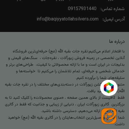
شماره تماس:
09157931440
آدرس ایمیل:
info@baqiyyatollahsilvers.com
درباره ما
با افتخار اعلام می‌کنیم:نقره جات بقیه الله (عج) حرفه‌ای‌ترین فروشگاه
آنلاین تخصصی در زمینه فروش زیورآلات ، نقره‌جات ، سنگ‌های قیمتی و
بدلیجات در ایران است و ما با ارائه محصولاتی با کیفیت، طراحی‌های برتر و
خدماتی شخصی و حرفه‌ای، تمام تلاشمان را می‌کنیم تا خواسته‌ها و
سلیقه‌های شما را برآورده کنیم.
متنوع‌ترین کالکشن زیورآلات در دسته‌بندی‌های مختلف را در نقره جات بقیه
الله(عج) خواهید یافت.
فقط کافیست از بالای همین صفحه ، «منوی محصولات» را کلیک کنید تا به
بزرگترین گالری زیورآلات ایران ، دنیایی از زیبایی و جذابیت که فقط در گالری
بقیه الله (عج) ارائه می‌دهیم، دسترسی داشته باشید.
شما بهترین و اصیل‌ترین انتخاب‌هایتان را در گالری بقیه الله (عج) خواهید
داشت.