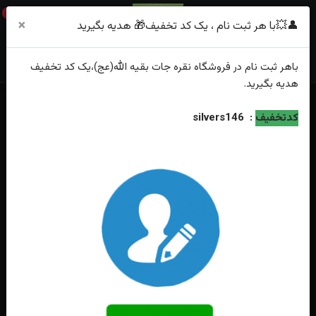
0
×
👤💥با هر ثبت نام ، یک کد تخفیف🎁 هدیه بگیرید
باهر
ثبت نام
در فروشگاه
نقره جات بقیه الله(عج)
،یک کد تخفیف
هدیه
بگیرید.
خانه
فهرست محصولات
تسبیح عقیق اصل سرخ ۱۰۱ دانه
کدتخفیف
:
silvers146