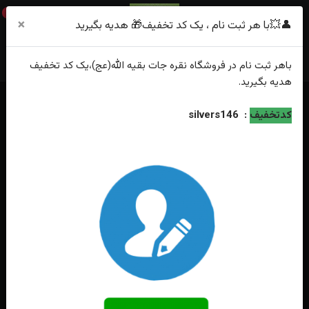
0
×
👤💥با هر ثبت نام ، یک کد تخفیف🎁 هدیه بگیرید
باهر
ثبت نام
در فروشگاه
نقره جات بقیه الله(عج)
،یک کد تخفیف
هدیه
بگیرید.
خانه
فهرست محصولات
انگشتر نقره جواهری فیروزه نیشابوری اصل
کدتخفیف
:
silvers146