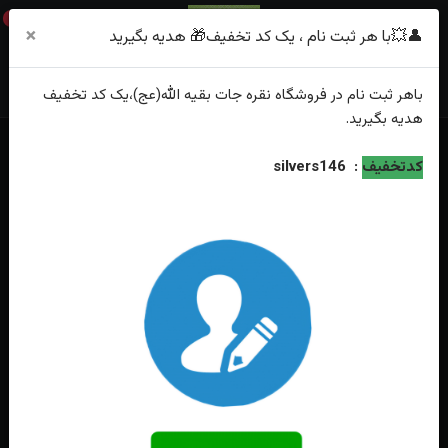
0
×
👤💥با هر ثبت نام ، یک کد تخفیف🎁 هدیه بگیرید
باهر
ثبت نام
در فروشگاه
نقره جات بقیه الله(عج)
،یک کد تخفیف
هدیه
بگیرید.
خانه
فهرست محصولات
انگشترنقره جواهری میکرو زنانه
کدتخفیف
:
silvers146