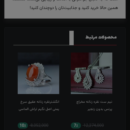
همین حالا خرید کنید و جذابیت‌تان را دوچندان کنید!
محصولات مرتبط
نی
نیم ست نقره زنانه مخراج
انگشترنقره زنانه عقیق سرخ
مدال
پرنس بدون زنجیر
یمنی اصل نگیم تراش الماسی
اصل 
الکر
10٪
8,052,000
7٪
12,274,000
9