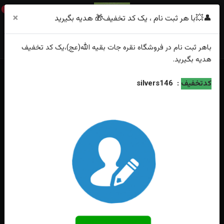
0
×
👤💥با هر ثبت نام ، یک کد تخفیف🎁 هدیه بگیرید
باهر
ثبت نام
در فروشگاه
نقره جات بقیه الله(عج)
،یک کد تخفیف
هدیه
بگیرید.
خانه
فهرست محصولات
کدتخفیف
:
silvers146
انگشتر نقره عقیق یمنی اصل رکاب چنگی اشکی دست ساز