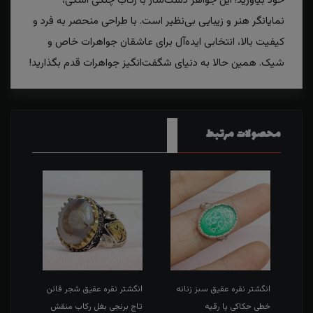
خود بیاورید! این جواهر دست‌ساز با رکاب چنگی اشکی،
نمایانگر هنر و زیبایی بی‌نظیر است. با طراحی منحصر به فرد و
کیفیت بالا، انتخابی ایده‌آل برای عاشقان جواهرات خاص و
شیک. همین حالا به دنیای شگفت‌انگیز جواهرات قدم بگذارید!
محصولات مرتبط
طی
انگشتر نقره عقیق سبز زنانه
انگشتر نقره عقیق شجر قائن
انگش
خطی حکاکی یا رقیه
تاج برنجی بغل رکاب منقش
حکاک