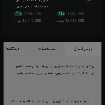
اصل
اصل رکاب دست سازبغل گل
شمس
حرز دار و تربت امام حسین
14٪
14,554,000
13٪
14,554,000
12,547,000
12,713,000
تومان
تومان
روش ارسال
مشخصات
دیدگاه‌ها
روش ارسال در حالت معمول ارسال به سراسر تقاط کشور
توسط شرکت پست جمهوری اسلامی ایران انجام می‌شود.
در صورت درخواست مشتری (و با پرداخت مابه التفاوت هزینه