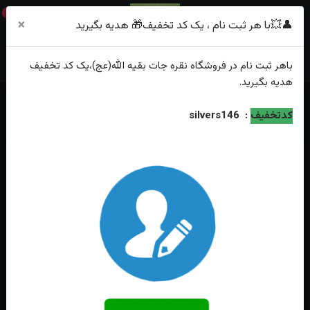
0
×
👤💥با هر ثبت نام ، یک کد تخفیف🎁 هدیه بگیرید
باهر
ثبت نام
در فروشگاه
نقره جات بقیه الله(عج)
،یک کد تخفیف
هدیه
بگیرید.
خانه
فهرست محصولات
کدتخفیف
:
silvers146
انگشتر نقره عقیق مشکی مخراجکاری شده رکاب اسپرت ترک