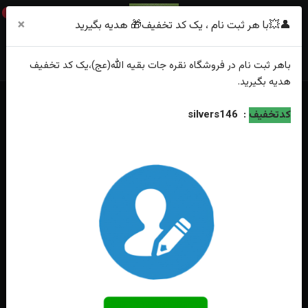
0
×
👤💥با هر ثبت نام ، یک کد تخفیف🎁 هدیه بگیرید
باهر
ثبت نام
در فروشگاه
نقره جات بقیه الله(عج)
،یک کد تخفیف
هدیه
بگیرید.
خانه
فهرست محصولات
کدتخفیف
:
silvers146
انگشتر نقره گارنت اصل چهار گوش مخراج برلیان رکاب فیلی چنگی دست ساز