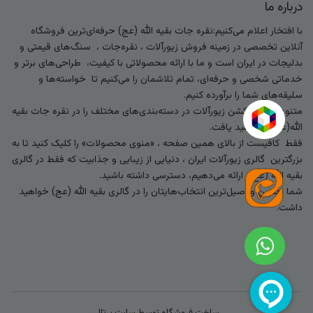
درباره ما
با افتخار اعلام می‌کنیم:نقره جات بقیه الله (عج) حرفه‌ای‌ترین فروشگاه
آنلاین تخصصی در زمینه فروش زیورآلات ، نقره‌جات ، سنگ‌های قیمتی و
بدلیجات در ایران است و ما با ارائه محصولاتی با کیفیت، طراحی‌های برتر و
خدماتی شخصی و حرفه‌ای، تمام تلاشمان را می‌کنیم تا خواسته‌ها و
سلیقه‌های شما را برآورده کنیم.
متنوع‌ترین کالکشن زیورآلات در دسته‌بندی‌های مختلف را در نقره جات بقیه
الله(عج) خواهید یافت.
فقط کافیست از بالای همین صفحه ، «منوی محصولات» را کلیک کنید تا به
بزرگترین گالری زیورآلات ایران ، دنیایی از زیبایی و جذابیت که فقط در گالری
بقیه الله (عج) ارائه می‌دهیم، دسترسی داشته باشید.
شما بهترین و اصیل‌ترین انتخاب‌هایتان را در گالری بقیه الله (عج) خواهید
داشت.