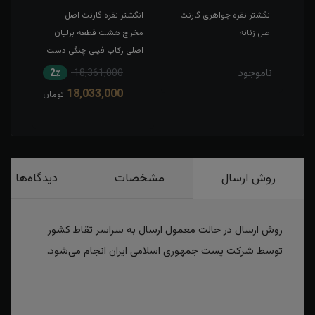
ت
انگشتر نقره جواهری گارنت
انگشتر نقره گارنت اصل
انگش
اصل زنانه
مخراج هشت قطعه برلیان
زبرجد
اصلی رکاب فیلی چنگی دست
و ماشین آینه کاری شده
ناموجود
2٪
18,361,000
1
18,033,000
مان
تومان
روش ارسال
مشخصات
دیدگاه‌ها
روش ارسال در حالت معمول ارسال به سراسر تقاط کشور
توسط شرکت پست جمهوری اسلامی ایران انجام می‌شود.