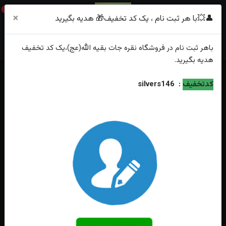
0
×
👤💥با هر ثبت نام ، یک کد تخفیف🎁 هدیه بگیرید
باهر
ثبت نام
در فروشگاه
نقره جات بقیه الله(عج)
،یک کد تخفیف
هدیه
بگیرید.
خانه
فهرست محصولات
کدتخفیف
:
silvers146
انگشتر نقره عقیق مشکی دامله تراش رکاب فیلی دست ساز