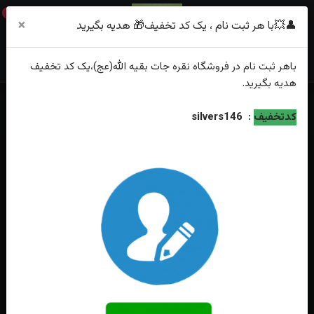
0
×
👤💥با هر ثبت نام ، یک کد تخفیف🎁 هدیه بگیرید
باهر
ثبت نام
در فروشگاه
نقره جات بقیه الله(عج)
،یک کد تخفیف
هدیه
بگیرید.
خانه
فهرست محصولات
انگشتر نقره جواهری عقیق یمنی اصل
کدتخفیف
:
silvers146