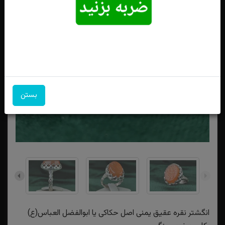
بستن
انگشتر نقره عقیق یمنی اصل حکاکی یا ابوالفضل العباس(ع)