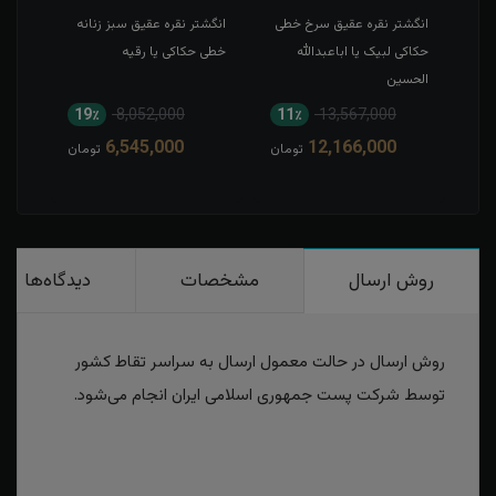
ی
انگشتر نقره عقیق سرخ خطی
انگشتر نقره عقیق سبز زنانه
انگش
حکاکی لبیک یا اباعبدالله
خطی حکاکی یا رقیه
تاج 
الحسین
به نا
19٪
8,052,000
11٪
13,567,000
6
6,545,000
12,166,000
مان
تومان
تومان
روش ارسال
مشخصات
دیدگاه‌ها
روش ارسال در حالت معمول ارسال به سراسر تقاط کشور
توسط شرکت پست جمهوری اسلامی ایران انجام می‌شود.