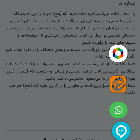
درباره ما
با افتخار اعلام می‌کنیم:نقره جات بقیه الله (عج) حرفه‌ای‌ترین فروشگاه
آنلاین تخصصی در زمینه فروش زیورآلات ، نقره‌جات ، سنگ‌های قیمتی و
بدلیجات در ایران است و ما با ارائه محصولاتی با کیفیت، طراحی‌های برتر و
خدماتی شخصی و حرفه‌ای، تمام تلاشمان را می‌کنیم تا خواسته‌ها و
سلیقه‌های شما را برآورده کنیم.
متنوع‌ترین کالکشن زیورآلات در دسته‌بندی‌های مختلف را در نقره جات بقیه
الله(عج) خواهید یافت.
فقط کافیست از بالای همین صفحه ، «منوی محصولات» را کلیک کنید تا به
بزرگترین گالری زیورآلات ایران ، دنیایی از زیبایی و جذابیت که فقط در گالری
بقیه الله (عج) ارائه می‌دهیم، دسترسی داشته باشید.
شما بهترین و اصیل‌ترین انتخاب‌هایتان را در گالری بقیه الله (عج) خواهید
داشت.