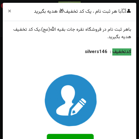
0
×
👤💥با هر ثبت نام ، یک کد تخفیف🎁 هدیه بگیرید
باهر
ثبت نام
در فروشگاه
نقره جات بقیه الله(عج)
،یک کد تخفیف
هدیه
بگیرید.
خانه
فهرست محصولات
کدتخفیف
:
silvers146
انگشتر نقره عقیق یمنی اصل حکاکی یا ابوالفضل العباس(ع) رکاب صفوی چنگی