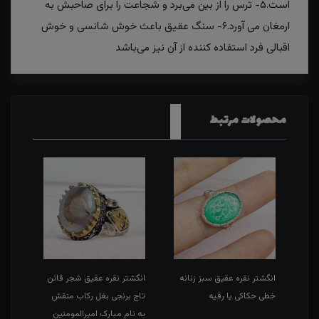
است.۵- ترس را از بین می‌برد و شجاعت را برای صاحبش به
ارمغان می آورد.۶- سنگ عقیق باعث خوش شانسی و خوش
اقبالی فرد استفاده کننده از آن نیز می‌باشد
محصولات مرتبط
طی
انگشتر نقره عقیق سبز زنانه
انگشتر نقره عقیق شجر قائن
انگش
خطی حکاکی یا رقیه
تاج برنجی بغل رکاب منقش
حکاک
به نام مبارک امیرالمومنین