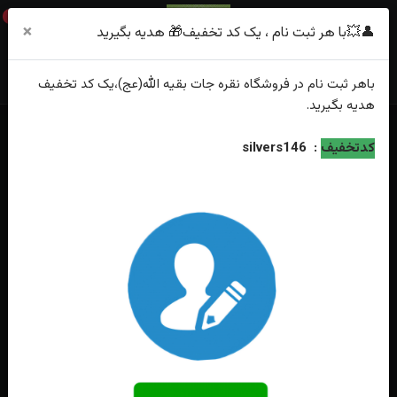
0
×
👤💥با هر ثبت نام ، یک کد تخفیف🎁 هدیه بگیرید
باهر
ثبت نام
در فروشگاه
نقره جات بقیه الله(عج)
،یک کد تخفیف
هدیه
بگیرید.
خانه
فهرست محصولات
کدتخفیف
:
silvers146
انگشتر نقره عقیق یمنی نباتی حکاکی یا قائم آل محمدرضا تاج برنجی