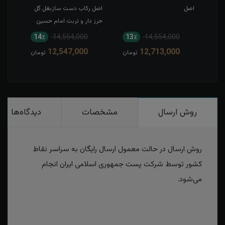
اصل
اصل رکاب دست سازبغل گل
شمس
حرز دار و تربت امام حسین
14٪
14,554,000
13٪
14,554,000
12,547,000
12,713,000
تومان
تومان
روش ارسال
مشخصات
دیدگاه‌ها
روش ارسال در حالت معمول ارسال رایگان به سراسر نقاط
کشور توسط شرکت پست جمهوری اسلامی ایران انجام
می‌شود.