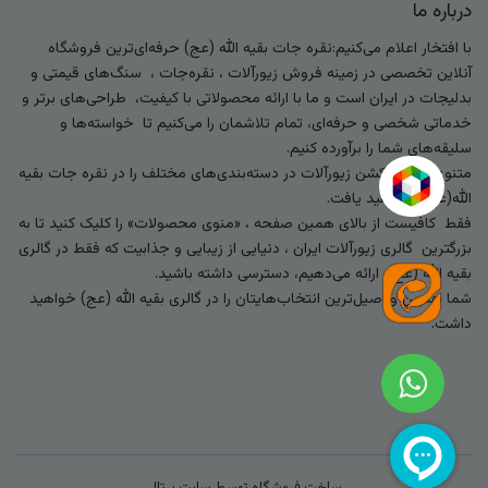
درباره ما
با افتخار اعلام می‌کنیم:نقره جات بقیه الله (عج) حرفه‌ای‌ترین فروشگاه
آنلاین تخصصی در زمینه فروش زیورآلات ، نقره‌جات ، سنگ‌های قیمتی و
بدلیجات در ایران است و ما با ارائه محصولاتی با کیفیت، طراحی‌های برتر و
خدماتی شخصی و حرفه‌ای، تمام تلاشمان را می‌کنیم تا خواسته‌ها و
سلیقه‌های شما را برآورده کنیم.
متنوع‌ترین کالکشن زیورآلات در دسته‌بندی‌های مختلف را در نقره جات بقیه
الله(عج) خواهید یافت.
فقط کافیست از بالای همین صفحه ، «منوی محصولات» را کلیک کنید تا به
بزرگترین گالری زیورآلات ایران ، دنیایی از زیبایی و جذابیت که فقط در گالری
بقیه الله (عج) ارائه می‌دهیم، دسترسی داشته باشید.
شما بهترین و اصیل‌ترین انتخاب‌هایتان را در گالری بقیه الله (عج) خواهید
داشت.