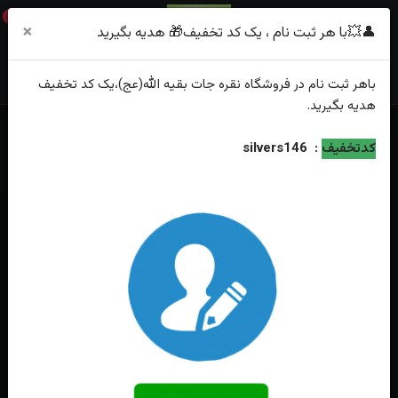
0
×
👤💥با هر ثبت نام ، یک کد تخفیف🎁 هدیه بگیرید
باهر
ثبت نام
در فروشگاه
نقره جات بقیه الله(عج)
،یک کد تخفیف
هدیه
بگیرید.
خانه
فهرست محصولات
کدتخفیف
:
silvers146
انگشترنقره عقیق یمنی سوسنی اصل طرح قلم زنی رکاب فیلی چنگی