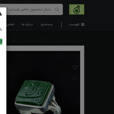
👤
فهرست
سبدخرید
درباره ما
تماس با ما
با
خانه
فهرست محصولات
انگشترنقره یشم یمنی اصل چهارگوش
کد