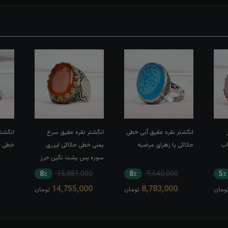
انگشتر نقره عقیق آبی خطی
انگشتر نقره عقیق سرخ
انگشتر
اب
حکاکی یا زهرای مرضیه
یمنی خطی حکاکی لیزری
خطی حک
سوره یس پشت نگین حرز
کبیر امام جواد(ع) رکاب تاج
8٪
15,881,000
8٪
9,540,000
5٪
برنجی بغل طرح ضریح
14,755,000
8,783,000
ومان
تومان
تومان