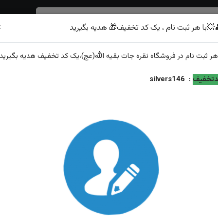
×
💥با هر ثبت نام ، یک کد تخفیف🎁 هدیه بگیرید
شرف الشمس
هر
ثبت نام
در فروشگاه
نقره جات بقیه الله(عج)
،یک کد تخفیف
هدیه
بگیرید.
 حکاکی یا قتیل العبرات رکاب صفوی دست ساز
تخفیف
:
silvers146
انگشترنقره یشم یمنی اصل چهارگوش حکاکی یا قتیل العبرات ر
صفوی دست ساز
ویژگی‌های محصول
وزن: ۱۰گرم
عیار نقره: ۹۲۵
توضیحات: ارسال و سایز رایگان همراه با هدیه زعفران قائنات از...