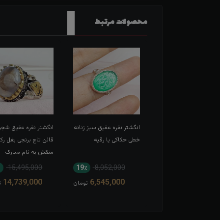
محصولات مرتبط
شتر نقره عقیق سرخ
انگشتر نقره عقیق سبز زنانه
انگشتر نقره عقیق شجر
 حکاکی لبیک یا
خطی حکاکی یا رقیه
قائن تاج برنجی بغل رک
عبدالله الحسین
منقش به نام مبارک
امیرالمومنین
15,495,000
19٪
8,052,000
11٪
13,567,000
14,739,000
6,545,000
12,166,000
تومان
تومان
ت