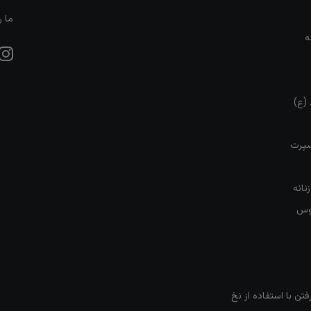
ما ر
ه
 (ع)
سپرت
نانه
روس
تن با استفاده از نخ