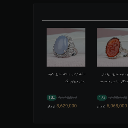
 نقره عقیق پرتقالی
انگشترنقره زنانه عقیق کبود
انگشتر نقره عقیق سبز
اکی یا حی یا قیوم
یمنی چهارچنگ
اسپرت تاج برنجی بغل گل
11٪
8,052,000
10٪
9,540,000
17٪
7,298,000
7,194,000
8,629,000
6,068,000
تومان
تومان
توم