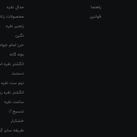
راهنما
مدال نقره
قوانین
محصولات زنان
زنجیر نقره
نگین
حرز امام جواد
بچه گانه
انگشتر نقره ا
دستبند
نیم ست نقره ز
انگشتر نقره 
ساعت نقره
تسبیح📿
خشکبار
طریقه سایز گرف