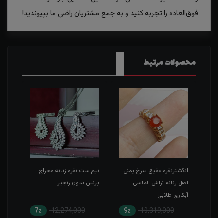
فوق‌العاده را تجربه کنید و به جمع مشتریان راضی ما بپیوندید!
محصولات مرتبط
ی
انگشترنقره عقیق سرخ یمنی
نیم ست نقره زنانه مخراج
انگش
ن
اصل زنانه تراش الماسی
پرنس بدون زنجیر
یمنی
آبکاری طلایی
7٪
12,274,000
9٪
10,319,000
6