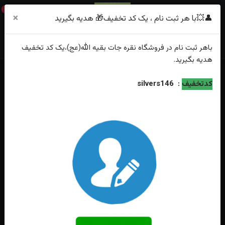
0
×
👤💥با هر ثبت نام ، یک کد تخفیف🎁 هدیه بگیرید
باهر
ثبت نام
در فروشگاه
نقره جات بقیه الله(عج)
،یک کد تخفیف
هدیه
بگیرید.
خانه
فهرست محصولات
انگشترنقره جواهری میکرو طرح چشم نظر
کدتخفیف
:
silvers146