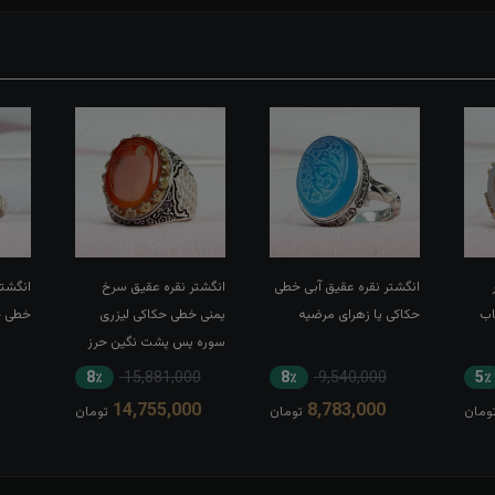
انگشتر نقره عقیق آبی خطی
انگشتر نقره عقیق سرخ
انگشتر
اب
حکاکی یا زهرای مرضیه
یمنی خطی حکاکی لیزری
خطی حک
سوره یس پشت نگین حرز
کبیر امام جواد(ع) رکاب تاج
8٪
15,881,000
8٪
9,540,000
5٪
برنجی بغل طرح ضریح
14,755,000
8,783,000
ومان
تومان
تومان