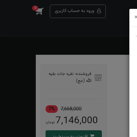
0
ورود به حساب کاربری
فروشنده: نقره جات بقیه
الله (عج)
7%
7,668,000
7,146,000
تومان
افزودن به سبدخرید