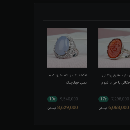
 نقره عقیق پرتقالی
انگشترنقره زنانه عقیق کبود
انگشتر نقره عقیق سبز
اکی یا حی یا قیوم
یمنی چهارچنگ
اسپرت تاج برنجی بغل گل
11٪
8,052,000
10٪
9,540,000
17٪
7,298,000
7,194,000
8,629,000
6,068,000
تومان
تومان
توم