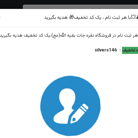
×
💥با هر ثبت نام ، یک کد تخفیف🎁 هدیه بگیرید
شرف الشمس
هر
ثبت نام
در فروشگاه
نقره جات بقیه الله(عج)
،یک کد تخفیف
هدیه
بگیرید.
ی
تخفیف
:
silvers146
انگشترنقره عقیق یمن اصل رکاب فیلی
ویژگی‌های محصول
وزن: ۷‌.۵گرم
عيار نقره: ۹۲۵
توضیحات: ارسال و سایز رایگان همراه با هدیه زعفران قائنات از...