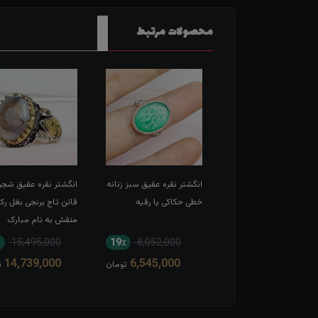
محصولات مرتبط
شتر نقره عقیق سرخ
انگشتر نقره عقیق سبز زنانه
انگشتر نقره عقیق شجر
 حکاکی لبیک یا
خطی حکاکی یا رقیه
قائن تاج برنجی بغل رک
عبدالله الحسین
منقش به نام مبارک
امیرالمومنین
15,495,000
19٪
8,052,000
11٪
13,567,000
14,739,000
6,545,000
12,166,000
تومان
تومان
ت