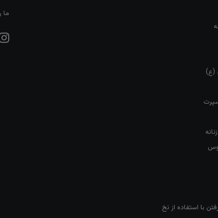
ما ر
ه
 (ع)
سپرت
نانه
روس
تن با استفاده از نخ