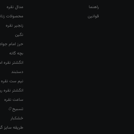
راهنما
مدال نقره
قوانین
محصولات زنان
زنجیر نقره
نگین
حرز امام جواد
بچه گانه
انگشتر نقره ا
دستبند
نیم ست نقره ز
انگشتر نقره 
ساعت نقره
تسبیح📿
خشکبار
طریقه سایز گرف