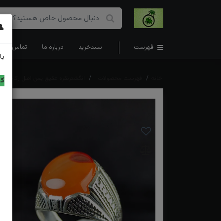
👤
فهرست
سبدخرید
درباره ما
تماس با ما
با
خانه
فهرست محصولات
انگشترنقره عقیق یمن اصل رکاب فیل
کد